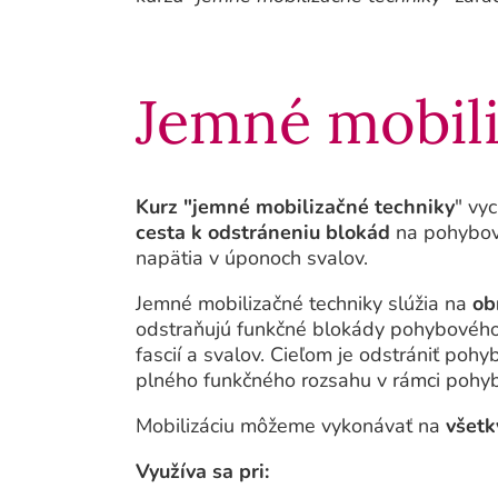
Jemné mobili
Kurz "jemné mobilizačné techniky
" vy
cesta k odstráneniu blokád
na pohybovo
napätia v úponoch svalov.
Jemné mobilizačné techniky slúžia na
ob
odstraňujú funkčné blokády pohybového a
fascií a svalov. Cieľom je odstrániť poh
plného funkčného rozsahu v rámci pohybl
Mobilizáciu môžeme vykonávať na
všetk
Využíva sa pri: