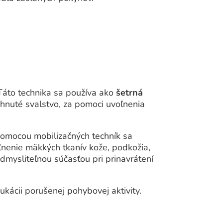
. Táto technika sa používa ako
šetrná
hnuté svalstvo, za pomoci uvoľnenia
Pomocou mobilizačných techník sa
ľnenie mäkkých tkanív kože, podkožia,
odmysliteľnou súčasťou pri prinavrátení
kácii porušenej pohybovej aktivity.