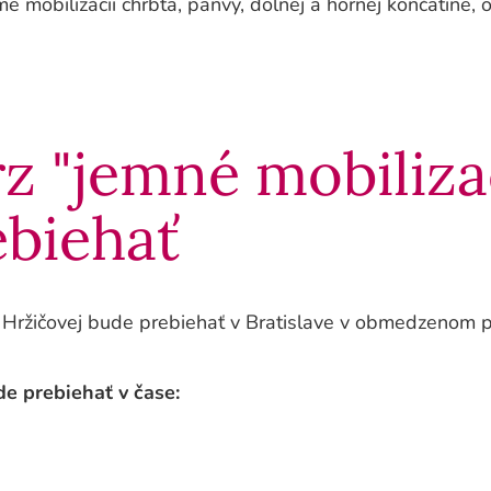
e mobilizácii chrbta, panvy, dolnej a hornej končatine, 
z "jemné mobiliz
ebiehať
ržičovej bude prebiehať v Bratislave v obmedzenom po
e prebiehať v čase: