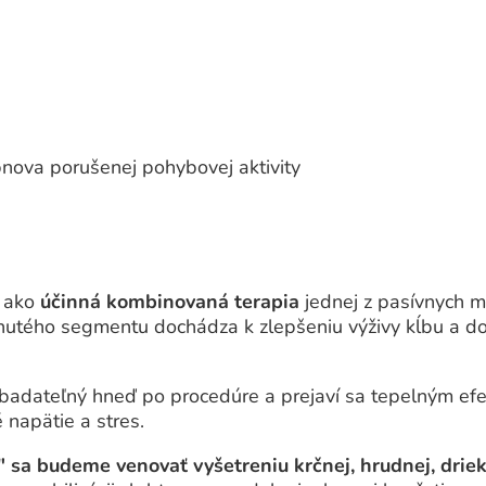
obnova porušenej pohybovej aktivity
ú ako
účinná kombinovaná terapia
jednej z pasívnych m
utého segmentu dochádza k zlepšeniu výživy kĺbu a doc
e badateľný hneď po procedúre a prejaví sa tepelným e
 napätie a stres.
sa budeme venovať vyšetreniu krčnej, hrudnej, drieko