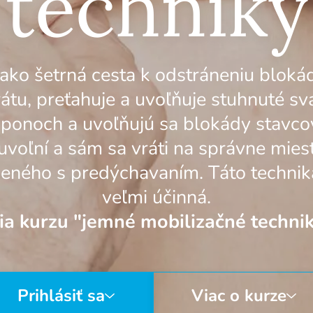
techniky
ako šetrná cesta k odstráneniu blokád
tu, preťahuje a uvoľňuje stuhnuté sva
ponoch a uvoľňujú sa blokády stavco
uvoľní a sám sa vráti na správne mies
eného s predýchavaním. Táto technika
veľmi účinná.
a kurzu "jemné mobilizačné technik
Prihlásiť sa
Viac o kurze