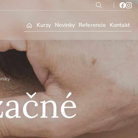
Kurzy
Novinky
Referencie
Kontakt
hniky
začné