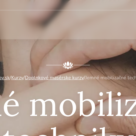
ov.sk
/
Kurzy
/
Doplnkové masérske kurzy
/
Jemné mobilizačné tec
é mobili