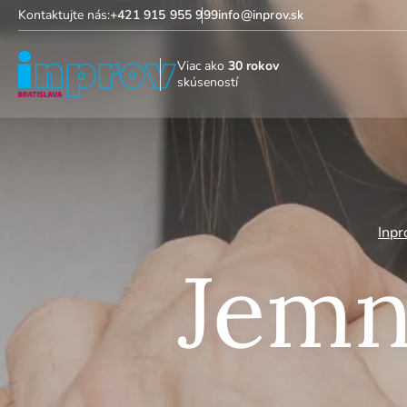
Kontaktujte nás:
+421 915 955 999
info@inprov.sk
Viac ako
30 rokov
skúseností
Inpr
Jemn