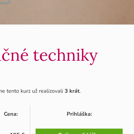
ačné techniky
 tento kurz už realizovali
3 krát
.
Cena:
Prihláška: