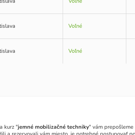
tislava
Voľné
tislava
Voľné
tislava
Voľné
a kurz "
jemné mobilizačné techniky
" vám prepošleme b
dili a rezervovali vám miesto, je potrebné postupovať p