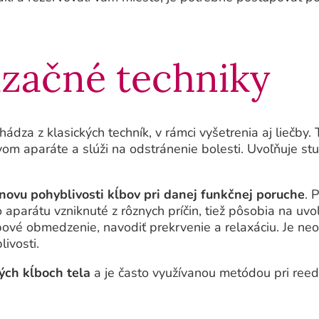
začné techniky
chádza z klasických techník, v rámci vyšetrenia aj liečby
m aparáte a slúži na odstránenie bolesti. Uvoľňuje stu
novu pohyblivosti kĺbov pri danej funkčnej poruche
. 
parátu vzniknuté z rôznych príčin, tiež pôsobia na uvo
ybové obmedzenie, navodiť prekrvenie a relaxáciu. Je ne
ivosti.
ých kĺboch tela
a je často využívanou metódou pri reedu