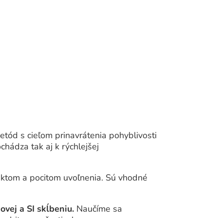
etód s cieľom prinavrátenia pohyblivosti
hádza tak aj k rýchlejšej
fektom a pocitom uvoľnenia. Sú vhodné
vej a SI skĺbeniu.
Naučíme sa