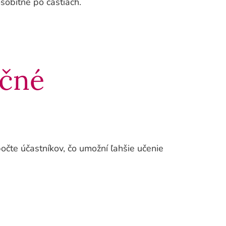
osobitne po častiach.
ačné
čte účastníkov, čo umožní ľahšie učenie