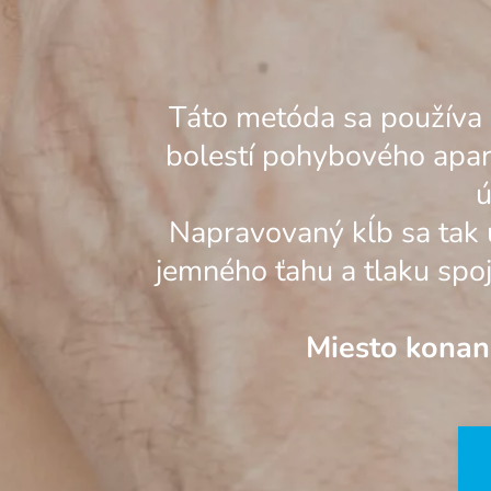
Táto metóda sa používa 
bolestí pohybového apará
ú
Napravovaný kĺb sa tak 
jemného ťahu a tlaku spoj
Miesto konani