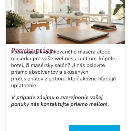
Ponuka práce
Potrebujete kvalifikovaného maséra alebo
masérku pre vaše wellness centrum, kúpele,
hotel, či masérsky salón? U nás oslovíte
priamo absolventov a skúsených
profesionálov z odboru, ktorí aktívne hľadajú
uplatnenie.
V prípade záujmu o zverejnenie vašej
ponuky nás kontaktujte priamo mailom.