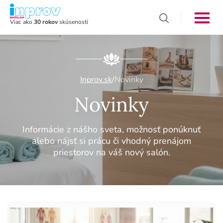
Viac ako
30 rokov
skúseností
Inprov.sk
/
Novinky
Novinky
Informácie z nášho sveta, možnosť ponúknuť
alebo nájsť si prácu či vhodný prenájom
priestorov na váš nový salón.