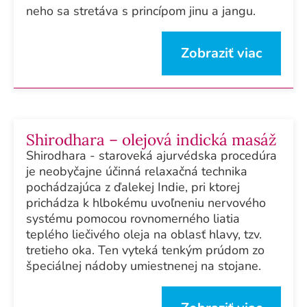
neho sa stretáva s princípom jinu a jangu.
Zobraziť viac
Shirodhara – olejová indická masáž
Shirodhara - staroveká ajurvédska procedúra
je neobyčajne účinná relaxačná technika
pochádzajúca z ďalekej Indie, pri ktorej
prichádza k hlbokému uvoľneniu nervového
systému pomocou rovnomerného liatia
teplého liečivého oleja na oblasť hlavy, tzv.
tretieho oka. Ten vyteká tenkým prúdom zo
špeciálnej nádoby umiestnenej na stojane.