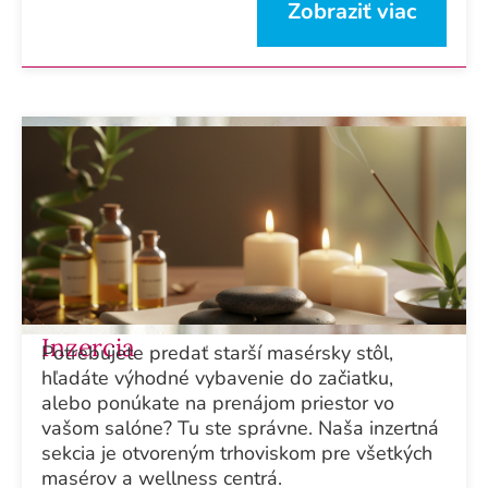
Zobraziť viac
Inzercia
Potrebujete predať starší masérsky stôl,
hľadáte výhodné vybavenie do začiatku,
alebo ponúkate na prenájom priestor vo
vašom salóne? Tu ste správne. Naša inzertná
sekcia je otvoreným trhoviskom pre všetkých
masérov a wellness centrá.