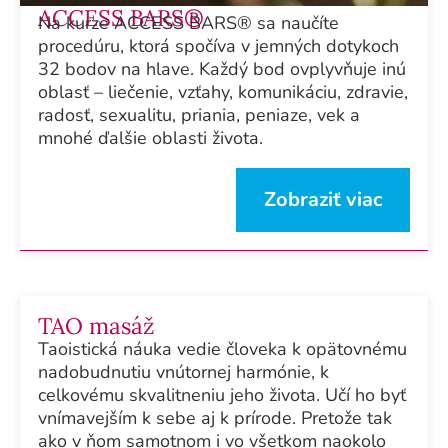
ACCESS BARS®
Na kurze ACCESS BARS® sa naučíte
procedúru, ktorá spočíva v jemných dotykoch
32 bodov na hlave. Každý bod ovplyvňuje inú
oblasť – liečenie, vzťahy, komunikáciu, zdravie,
radosť, sexualitu, priania, peniaze, vek a
mnohé ďalšie oblasti života.
Zobraziť viac
TAO masáž
Taoistická náuka vedie človeka k opätovnému
nadobudnutiu vnútornej harmónie, k
celkovému skvalitneniu jeho života. Učí ho byť
vnímavejším k sebe aj k prírode. Pretože tak
ako v ňom samotnom i vo všetkom naokolo