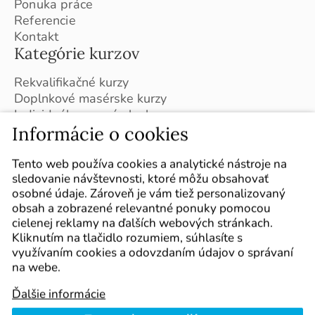
Ponuka práce
Referencie
Kontakt
Kategórie kurzov
Rekvalifikačné kurzy
Doplnkové masérske kurzy
Individuálne masérske kurzy
Informácie o cookies
Kurzy v ČR (Brno)
Plán kurzov na školský rok 2026 / 2027
Sledujte nás
Tento web používa cookies a analytické nástroje na
sledovanie návštevnosti, ktoré môžu obsahovať
Označte nás vo svojich príspevkoch :-)
osobné údaje. Zároveň je vám tiež personalizovaný
obsah a zobrazené relevantné ponuky pomocou
cielenej reklamy na ďalších webových stránkach.
Kliknutím na tlačidlo rozumiem, súhlasíte s
využívaním cookies a odovzdaním údajov o správaní
na webe.
Ďalšie informácie
Kurzy
Cookie policy
Mapa webu
Obchodné podmienky
Reklamačný poriadok
Kontakt