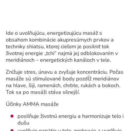
Ide o uvoľňujúcu, energetizujúcu masáž s
obsahom kombinácie akupresúrnych prvkov a
techniky shiatsu, ktorej cieľom je posilniť tok
životnej energie „tchi“ najmä jej odblokovaním v
meridiánoch – energetických kanáloch v tele.
Znižuje stres, únavu a zvyšuje koncentráciu. Počas
masáže sú stimulované body pozdĺž meridiánov
na hlave, šiji, ramenách, chrbte, rukách a bokoch.
Tok sa po masáži stáva silnejší.
Účinky AMMA masáže
posilňuje životnú energiu a harmonizuje telo i
dušu
uvoľňuje napätie v tele, prekrvuje a uvoľňuje