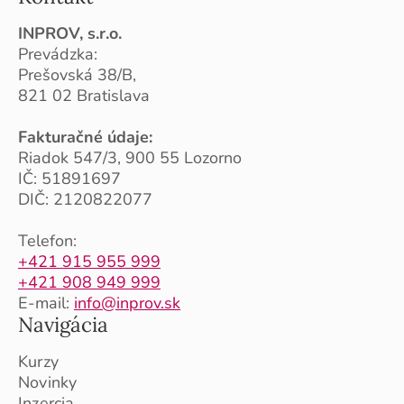
INPROV, s.r.o.
Prevádzka:
Prešovská 38/B,
821 02 Bratislava
Fakturačné údaje:
Riadok 547/3, 900 55 Lozorno
IČ: 51891697
DIČ: 2120822077
Telefon:
+421 915 955 999
+421 908 949 999
E-mail:
info@inprov.sk
Navigácia
Kurzy
Novinky
Inzercia