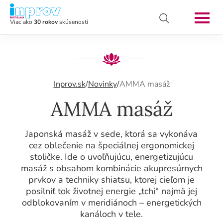
Viac ako
30 rokov
skúseností
Inprov.sk
/
Novinky
/
AMMA masáž
AMMA masáž
Japonská masáž v sede, ktorá sa vykonáva
cez oblečenie na špeciálnej ergonomickej
stoličke. Ide o uvoľňujúcu, energetizujúcu
masáž s obsahom kombinácie akupresúrnych
prvkov a techniky shiatsu, ktorej cieľom je
posilniť tok životnej energie „tchi“ najmä jej
odblokovaním v meridiánoch – energetických
kanáloch v tele.