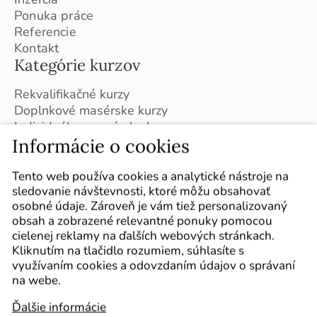
Ponuka práce
Referencie
Kontakt
Kategórie kurzov
Rekvalifikačné kurzy
Doplnkové masérske kurzy
Individuálne masérske kurzy
Informácie o cookies
Kurzy v ČR (Brno)
Plán kurzov na školský rok 2026 / 2027
Sledujte nás
Tento web používa cookies a analytické nástroje na
sledovanie návštevnosti, ktoré môžu obsahovať
Označte nás vo svojich príspevkoch :-)
osobné údaje. Zároveň je vám tiež personalizovaný
obsah a zobrazené relevantné ponuky pomocou
cielenej reklamy na ďalších webových stránkach.
Kliknutím na tlačidlo rozumiem, súhlasíte s
využívaním cookies a odovzdaním údajov o správaní
na webe.
Ďalšie informácie
Kurzy
Cookie policy
Mapa webu
Obchodné podmienky