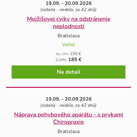
19.09. - 20.09.2026
(sobota - nedeľa, za 42 dnů)
Mojžišovej cviky na odstránenie
neplodnosti
Bratislava
Voľné
150 €
Bez DPH:
185 €
S DPH:
Na detail
19.09. - 20.09.2026
(sobota - nedeľa, za 42 dnů)
Náprava pohybového aparátu - s prvkami
Chiropraxie
Bratislava