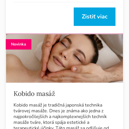
Zistiť viac
Novinka
Kobido masáž
Kobido masáž je tradičná japonská technika
tvárovej masáže. Dnes je známa ako jedna z
najpokročilejších a najkomplexnejších techník
masáže tváre, ktorá spája estetické a
terapeutické účinky. Táto masáž sa odlišuje od