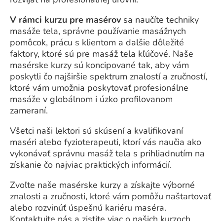
V rámci kurzu pre masérov
sa naučíte techniky
masáže tela, správne používanie masážnych
pomôcok, prácu s klientom a ďalšie dôležité
faktory, ktoré sú pre masáž tela kľúčové. Naše
masérske kurzy sú koncipované tak, aby vám
poskytli čo najširšie spektrum znalostí a zručností,
ktoré vám umožnia poskytovať profesionálne
masáže v globálnom i úzko profilovanom
zameraní.
Všetci naši lektori sú skúsení a kvalifikovaní
maséri alebo fyzioterapeuti, ktorí vás naučia ako
vykonávať správnu masáž tela s prihliadnutím na
získanie čo najviac praktických informácií.
Zvoľte naše masérske kurzy a získajte výborné
znalosti a zručnosti, ktoré vám pomôžu naštartovať
alebo rozvinúť úspešnú kariéru maséra.
Kontaktujte nás a zistite viac o našich kurzoch