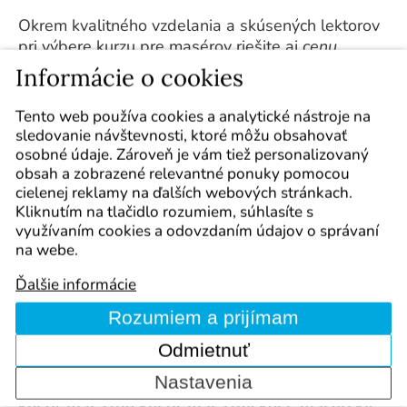
Okrem kvalitného vzdelania a skúsených lektorov
pri výbere kurzu pre masérov riešite aj
cenu
masérskeho kurzu
, čo je logické. Naše masérske
Informácie o cookies
kurzy ponúkame za veľmi konkurencieschopné
ceny, aby sme vám umožnili získať kvalitné
Tento web používa cookies a analytické nástroje na
vzdelanie bez zbytočného zaťaženia vášho
sledovanie návštevnosti, ktoré môžu obsahovať
rozpočtu.
osobné údaje. Zároveň je vám tiež personalizovaný
obsah a zobrazené relevantné ponuky pomocou
U nás platí, že
cena masérskeho kurzu sa odvíja
cielenej reklamy na ďalších webových stránkach.
od jeho dĺžky, rozsahu výučby, zamerania a ďalších
Kliknutím na tlačidlo rozumiem, súhlasíte s
špecifík. Veríme, že naše ceny sú veľmi priaznivé a
využívaním cookies a odovzdaním údajov o správaní
na webe.
zodpovedajú kvalite a úrovni našich kurzov.
Konkrétna cena je uvedená pri každom
Ďalšie informácie
masérskom kurze, teda v detaile kurzu.
Rozumiem a prijímam
Odmietnuť
Nastavenia
Špecifikácia služieb: masérsky kurz, maserské
kurzy, masážné kurzy, masážny kurz,
masérsky