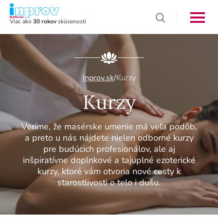
Viac ako
30 rokov
skúseností
Inprov.sk
/
Kurzy
Kurzy
Veríme, že masérske umenie má veľa podôb,
a preto u nás nájdete nielen odborné kurzy
pre budúcich profesionálov, ale aj
inšpiratívne doplnkové a tajuplné ezoterické
kurzy, ktoré vám otvoria nové cesty k
starostlivosti o telo i dušu.