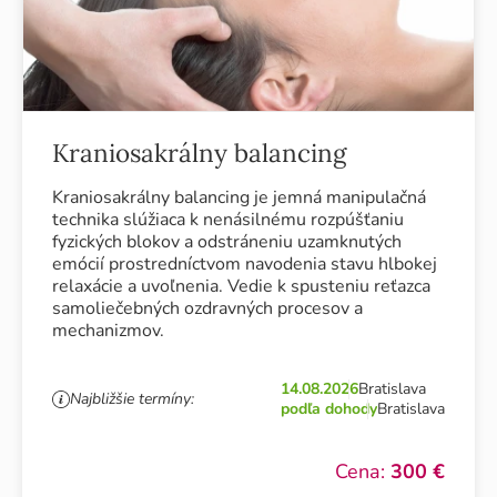
Kraniosakrálny balancing
Kraniosakrálny balancing je jemná manipulačná
technika slúžiaca k nenásilnému rozpúšťaniu
fyzických blokov a odstráneniu uzamknutých
emócií prostredníctvom navodenia stavu hlbokej
relaxácie a uvoľnenia. Vedie k spusteniu reťazca
samoliečebných ozdravných procesov a
mechanizmov.
14.08.2026
Bratislava
Najbližšie termíny:
podľa dohody
Bratislava
Cena:
300 €