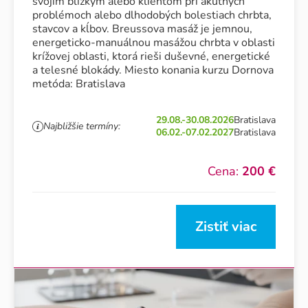
svojim blízkym alebo klientom pri akútnych
problémoch alebo dlhodobých bolestiach chrbta,
stavcov a kĺbov. Breussova masáž je jemnou,
energeticko-manuálnou masážou chrbta v oblasti
krížovej oblasti, ktorá rieši duševné, energetické
a telesné blokády. Miesto konania kurzu Dornova
metóda: Bratislava
29.08.-30.08.2026
Bratislava
Najbližšie termíny:
06.02.-07.02.2027
Bratislava
Cena:
200 €
Zistiť viac