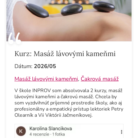
Kurz:
Masáž lávovými kameňmi
Dátum:
2026/05
Masáž lávovými kameňmi
,
Čakrová masáž
V škole INPROV som absolvovala 2 kurzy, masáž
lávovými kameňmi a čakrovú masáž. Chcela by
som vyzdvihnúť príjemné prostredie školy, ako aj
profesionálny a empatický prístup lektoriek Petry
Olearník a Vii Viktórii Jačmeníkovej.