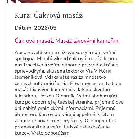
Kurz:
Čakrová masáž
Dátum:
2026/05
Čakrová masáž
,
Masáž lávovými kameňmi
Absolvovala som tu už dva kurzy a som veľmi
spokojná. Minulý víkend čakrovú masáž, ktorou
nás trpezlivo a veľmi odborne previedla krásna
sprievodkyňa, skúsená lektorka Via Viktória
Jačmeníková. Vďaka ešte raz za množstvo
cenných informácií a rád. Pred mesiacom to bola
masáž lávovými kameňmi s ďalšou skvelou
lektorkou, Peťkou Olearník. Veľmi obohacujúci
kurz po odbornej aj ľudskej stránke, príjemné dva
dni nabité praktickými informáciami. Príjemnú
atmosféru kurzov dotvárajú aj pekné, s citom
zariadené nové priestory školy. Oceňujem tiež
profesionálne a veľmi ľudské zabezpečenie
kurzov. Vrelo odporúčam!