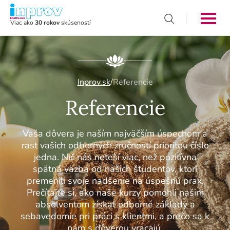
Viac ako
30 rokov
skúseností
Inprov.sk
/
Referencie
Referencie
Vaša dôvera je naším najväčším úspechom a
rast vašich odborných zručností prioritou číslo
jedna. Nič nás neteší viac, než pozitívna
spätná väzba od našich študentov, ktorí
premenili svoje nadšenie na úspešnú prax.
Prečítajte si, ako naše kurzy pomohli našim
absolventom získať odborné základy a
sebavedomie pri práci s klientmi, a prečo sa k
nám s dôverou vracajú.