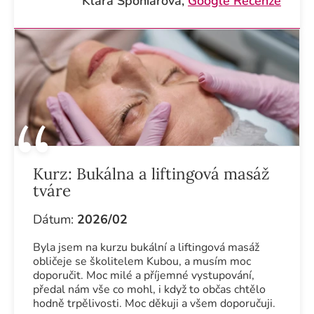
Klára Šponiarová,
Google Recenze
Kurz:
Bukálna a liftingová masáž
tváre
Dátum:
2026/02
Byla jsem na kurzu bukální a liftingová masáž
obličeje se školitelem Kubou, a musím moc
doporučit. Moc milé a příjemné vystupování,
předal nám vše co mohl, i když to občas chtělo
hodně trpělivosti. Moc děkuji a všem doporučuji.