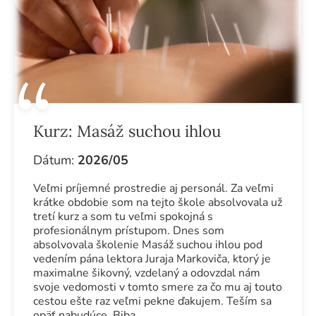
Kurz:
Masáž suchou ihlou
Dátum:
2026/05
Veľmi príjemné prostredie aj personál. Za veľmi
krátke obdobie som na tejto škole absolvovala už
tretí kurz a som tu veľmi spokojná s
profesionálnym prístupom. Dnes som
absolvovala školenie Masáž suchou ihlou pod
vedením pána lektora Juraja Markoviča, ktorý je
maximalne šikovný, vzdelaný a odovzdal nám
svoje vedomosti v tomto smere za čo mu aj touto
cestou ešte raz veľmi pekne ďakujem. Teším sa
opäť nabudúce. Biba