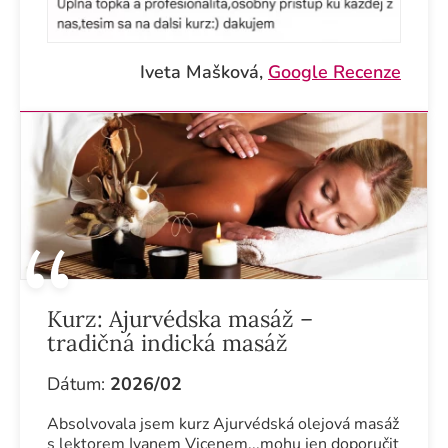
Iveta Mašková,
Google Recenze
Kurz:
Ajurvédska masáž –
tradičná indická masáž
Dátum:
2026/02
Absolvovala jsem kurz Ajurvédská olejová masáž
s lektorem Ivanem Vicenem...mohu jen doporučit