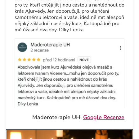
pro ty, kteří chtějí jít jinou cestou a nahlédnout do
krás Ajurvédy. Jen doporučuji, pro ulehčení
samotnému lektorovi a vaše, ideálně mít alespoň
nějaký základní masérský kurz. Každopádně pro
mě úžasné dva dny. Díky Lenka
Maderoterapie UH,
Google Recenze