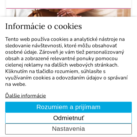
Informácie o cookies
Tento web používa cookies a analytické nástroje na
sledovanie návštevnosti, ktoré môžu obsahovať
osobné údaje. Zároveň je vám tiež personalizovaný
obsah a zobrazené relevantné ponuky pomocou
cielenej reklamy na ďalších webových stránkach.
Kurz:
Ajurvédska masáž –
Kliknutím na tlačidlo rozumiem, súhlasíte s
využívaním cookies a odovzdaním údajov o správaní
tradičná indická masáž
na webe.
Dátum:
2025/12
Ďalšie informácie
Maximálna spokojnosť , odporúčam.
Rozumiem a prijímam
Odmietnuť
Nastavenia