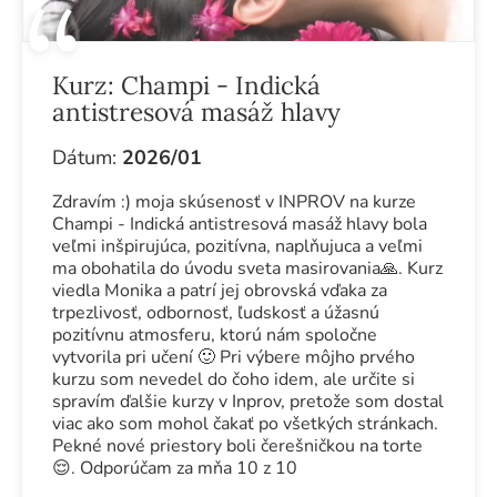
Kurz:
Champi - Indická
antistresová masáž hlavy
Dátum:
2026/01
Zdravím :) moja skúsenosť v INPROV na kurze
Champi - Indická antistresová masáž hlavy bola
veľmi inšpirujúca, pozitívna, naplňujuca a veľmi
ma obohatila do úvodu sveta masirovania🙏. Kurz
viedla Monika a patrí jej obrovská vďaka za
trpezlivosť, odbornosť, ľudskosť a úžasnú
pozitívnu atmosferu, ktorú nám spoločne
vytvorila pri učení 🙂 Pri výbere môjho prvého
kurzu som nevedel do čoho idem, ale určite si
spravím ďalšie kurzy v Inprov, pretože som dostal
viac ako som mohol čakať po všetkých stránkach.
Pekné nové priestory boli čerešničkou na torte
😌. Odporúčam za mňa 10 z 10