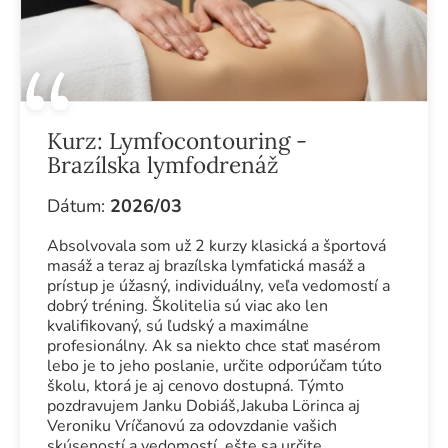
Kurz:
Lymfocontouring -
Brazílska lymfodrenáž
Dátum:
2026/03
Absolvovala som už 2 kurzy klasická a športová
masáž a teraz aj brazílska lymfatická masáž a
prístup je úžasný, individuálny, veľa vedomostí a
dobrý tréning. Školitelia sú viac ako len
kvalifikovaný, sú ľudský a maximálne
profesionálny. Ak sa niekto chce stať masérom
lebo je to jeho poslanie, určite odporúčam túto
školu, ktorá je aj cenovo dostupná. Týmto
pozdravujem Janku Dobiáš,Jakuba Lörinca aj
Veroniku Vríčanovú za odovzdanie vašich
skúseností a vedomostí, ešte sa určite