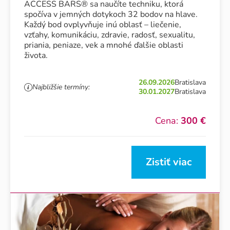
ACCESS BARS® sa naučíte techniku, ktorá
spočíva v jemných dotykoch 32 bodov na hlave.
Každý bod ovplyvňuje inú oblasť – liečenie,
vzťahy, komunikáciu, zdravie, radosť, sexualitu,
priania, peniaze, vek a mnohé ďalšie oblasti
života.
26.09.2026
Bratislava
Najbližšie termíny:
30.01.2027
Bratislava
Cena:
300 €
Zistiť viac