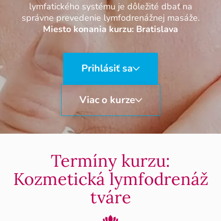
lymfatického systému je dôležité dbať na
správne prevedenie lymfodrenážnej masáže.
Miesto konania kurzu: Bratislava
Prihlásiť sa
Viac o kurze
Termíny kurzu:
Kozmetická lymfodrenáž
tváre