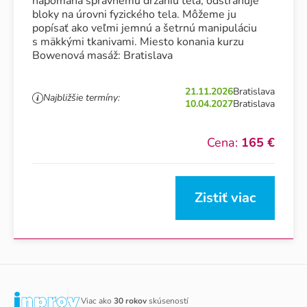
napomáha správnemu držaniu tela, odstraňuje
bloky na úrovni fyzického tela. Môžeme ju
popísať ako veľmi jemnú a šetrnú manipuláciu
s mäkkými tkanivami. Miesto konania kurzu
Bowenová masáž: Bratislava
21.11.2026
Bratislava
Najbližšie termíny:
10.04.2027
Bratislava
Cena:
165 €
Zistiť viac
Viac ako
30 rokov
skúseností