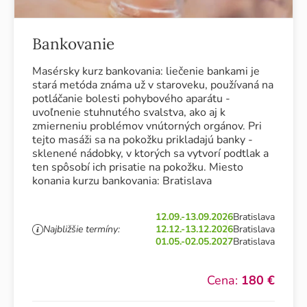
Bankovanie
Masérsky kurz bankovania: liečenie bankami je
stará metóda známa už v staroveku, používaná na
potláčanie bolesti pohybového aparátu -
uvoľnenie stuhnutého svalstva, ako aj k
zmierneniu problémov vnútorných orgánov. Pri
tejto masáži sa na pokožku prikladajú banky -
sklenené nádobky, v ktorých sa vytvorí podtlak a
ten spôsobí ich prisatie na pokožku. Miesto
konania kurzu bankovania: Bratislava
12.09.-13.09.2026
Bratislava
Najbližšie termíny:
12.12.-13.12.2026
Bratislava
01.05.-02.05.2027
Bratislava
Cena:
180 €