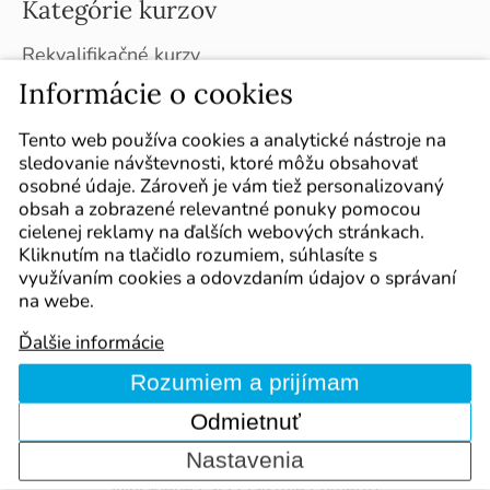
Kategórie kurzov
Rekvalifikačné kurzy
Doplnkové masérske kurzy
Informácie o cookies
Individuálne masérske kurzy
Kurzy v ČR (Brno)
Tento web používa cookies a analytické nástroje na
Plán kurzov na školský rok 2026 / 2027
sledovanie návštevnosti, ktoré môžu obsahovať
Sledujte nás
osobné údaje. Zároveň je vám tiež personalizovaný
obsah a zobrazené relevantné ponuky pomocou
Označte nás vo svojich príspevkoch :-)
cielenej reklamy na ďalších webových stránkach.
Kliknutím na tlačidlo rozumiem, súhlasíte s
využívaním cookies a odovzdaním údajov o správaní
na webe.
Ďalšie informácie
Rozumiem a prijímam
Kurzy
Cookie policy
Mapa webu
Obchodné podmienky
Reklamačný poriadok
Kontakt
Odmietnuť
Zásady ochrany osobných údajov
Nastavenia
Copyright 2006-2026 INPROV, s.r.o. | Všetky práva
vyhradené | SEO zaisťuje Comerto