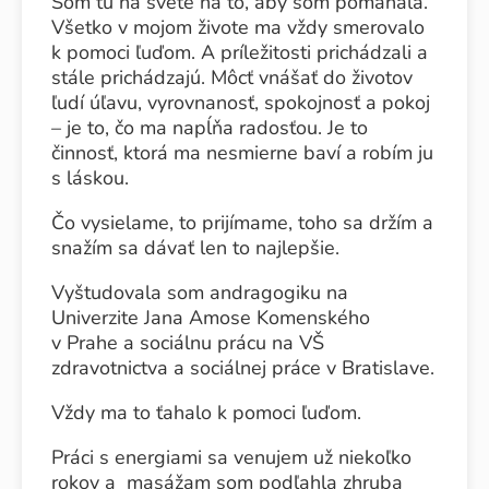
Som tu na svete na to, aby som pomáhala.
Všetko v mojom živote ma vždy smerovalo
k pomoci ľuďom. A príležitosti prichádzali a
stále prichádzajú. Môcť vnášať do životov
ľudí úľavu, vyrovnanosť, spokojnosť a pokoj
– je to, čo ma napĺňa radosťou. Je to
činnosť, ktorá ma nesmierne baví a robím ju
s láskou.
Čo vysielame, to prijímame, toho sa držím a
snažím sa dávať len to najlepšie.
Vyštudovala som andragogiku na
Univerzite Jana Amose Komenského
v Prahe a sociálnu prácu na VŠ
zdravotnictva a sociálnej práce v Bratislave.
Vždy ma to ťahalo k pomoci ľuďom.
Práci s energiami sa venujem už niekoľko
rokov a masážam som podľahla zhruba