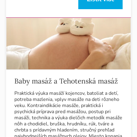
Baby masáž a Tehotenská masáž
Praktická výuka masáží kojencov, batoliat a detí,
potreba mazlenia, vplyv masáže na deti rôzneho
veku. Kontraindikácie masáže, praktická i
psychická príprava pred masážou, postup pri
masáži, technika a výuka dielčich metodík masáže
nôh a chodidiel, bruška, hrudníku, rúk, tváre a
chrbta s prídavným hladením, stručný prehľad
najvhodnejších masážnych olejov. Miesto konania