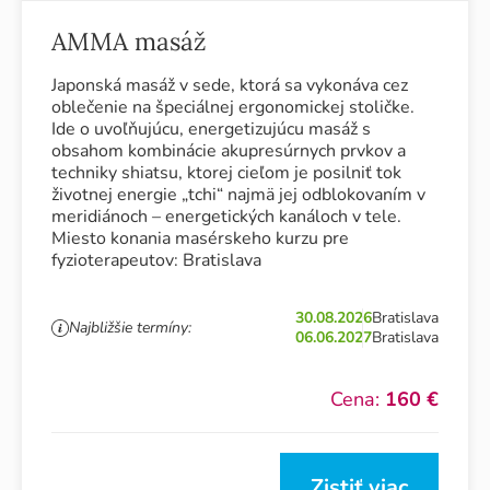
AMMA masáž
Japonská masáž v sede, ktorá sa vykonáva cez
oblečenie na špeciálnej ergonomickej stoličke.
Ide o uvoľňujúcu, energetizujúcu masáž s
obsahom kombinácie akupresúrnych prvkov a
techniky shiatsu, ktorej cieľom je posilniť tok
životnej energie „tchi“ najmä jej odblokovaním v
meridiánoch – energetických kanáloch v tele.
Miesto konania masérskeho kurzu pre
fyzioterapeutov: Bratislava
30.08.2026
Bratislava
Najbližšie termíny:
06.06.2027
Bratislava
Cena:
160 €
Zistiť viac