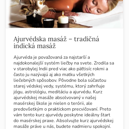
Ajurvédska masáž – tradičná
indická masáž
Ajurvéda je považovaná za najstarší a
najdokonalejší systém liečby na svete. Zrodila sa
v starobylej Indii pred viac ako päťtisíc rokmi a
často ju nazývajú aj ako matku všetkých
liečebných spôsobov. Pôvodne bola súčasťou
starej védskej vedy, systému, ktorý zahrňuje
jógu, astrológiu, meditáciu a ajurvédu. Kurz
ajurvédskej masáže absolvovaný v našej
masérskej škole je nielen o terórii, ale
predovšetkým o praktickom precvičovaní. Preto
vám tento kurz ajurvédy poskytne ideálny štart
do masérskej praxe. Absolvujte kurz ajurvédskej
masáže práve u nás, budete nadmieru spokojní.