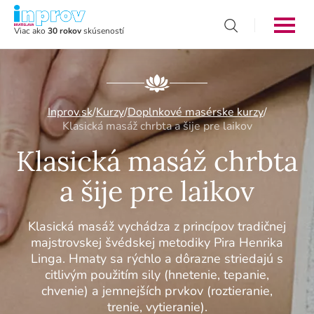
Viac ako
30 rokov
skúseností
Inprov.sk
/
Kurzy
/
Doplnkové masérske kurzy
/
Klasická masáž chrbta a šije pre laikov
Klasická masáž chrbta
a šije pre laikov
Klasická masáž vychádza z princípov tradičnej
majstrovskej švédskej metodiky Pira Henrika
Linga. Hmaty sa rýchlo a dôrazne striedajú s
citlivým použitím sily (hnetenie, tepanie,
chvenie) a jemnejších prvkov (roztieranie,
trenie, vytieranie).