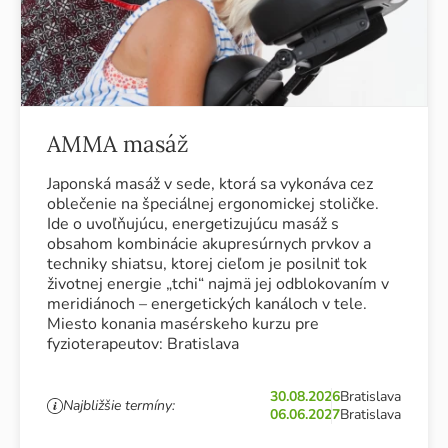
AMMA masáž
Japonská masáž v sede, ktorá sa vykonáva cez
oblečenie na špeciálnej ergonomickej stoličke.
Ide o uvoľňujúcu, energetizujúcu masáž s
obsahom kombinácie akupresúrnych prvkov a
techniky shiatsu, ktorej cieľom je posilniť tok
životnej energie „tchi“ najmä jej odblokovaním v
meridiánoch – energetických kanáloch v tele.
Miesto konania masérskeho kurzu pre
fyzioterapeutov: Bratislava
30.08.2026
Bratislava
Najbližšie termíny:
06.06.2027
Bratislava