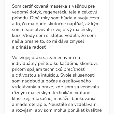
Som certifikovaná masérka s vášňou pre
vedomý dotyk, regeneráciu tela a celkovú
pohodu. Dlhé roky som hľadala svoju cestu
a to, čo ma bude skutočne napĺňať, až kým
som neabsolvovala svoj prvý masérsky
kurz. Vtedy som s istotou vedela, že som
našla presne to, čo mi dáva zmysel
a prináša radosť.
Vo svojej praxi sa zameriavam na
individuálny prístup ku každému klientovi,
pričom spájam technickú precíznosť
s citlivosťou a intuíciou. Svoje skúsenosti
som nadobudla počas akreditovaného
vzdelávania a praxe, kde som sa venovala
rôznym masérskym technikám vrátane
klasickej, relaxačnej masáže, bankovania
a maderoterapie. Neustále sa vzdelávam
a rozvíjam, aby som mohla ponúkať kvalitné