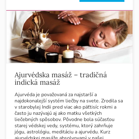
Ajurvédska masáž – tradičná
indická masáž
Ajurvéda je považovaná za najstarší a
najdokonalejší systém liečby na svete. Zrodila sa
v starobylej Indii pred viac ako päťtisíc rokmi a
často ju nazývajú aj ako matku všetkých
liečebných spôsobov. Pôvodne bola súčasťou
starej védskej vedy, systému, ktorý zahrňuje
jógu, astrológiu, meditáciu a ajurvédu. Kurz
ajurvédskej masáže absolvovaný v našej