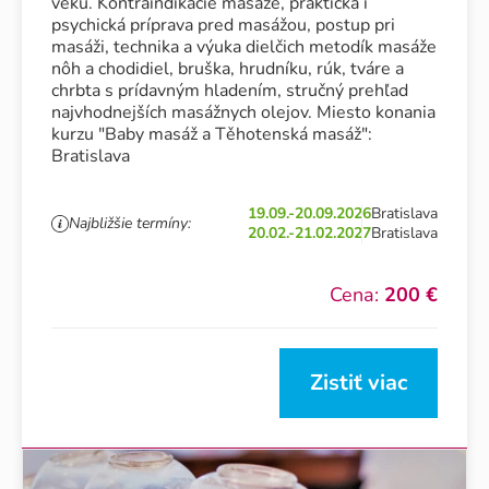
veku. Kontraindikácie masáže, praktická i
psychická príprava pred masážou, postup pri
masáži, technika a výuka dielčich metodík masáže
nôh a chodidiel, bruška, hrudníku, rúk, tváre a
chrbta s prídavným hladením, stručný prehľad
najvhodnejších masážnych olejov. Miesto konania
kurzu "Baby masáž a Těhotenská masáž":
Bratislava
19.09.-20.09.2026
Bratislava
Najbližšie termíny:
20.02.-21.02.2027
Bratislava
Cena:
200 €
Zistiť viac