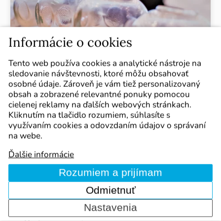
Informácie o cookies
Tento web používa cookies a analytické nástroje na
sledovanie návštevnosti, ktoré môžu obsahovať
Bankovanie
osobné údaje. Zároveň je vám tiež personalizovaný
obsah a zobrazené relevantné ponuky pomocou
Masérsky kurz bankovania: liečenie bankami je
cielenej reklamy na ďalších webových stránkach.
stará metóda známa už v staroveku, používaná na
Kliknutím na tlačidlo rozumiem, súhlasíte s
potláčanie bolesti pohybového aparátu -
využívaním cookies a odovzdaním údajov o správaní
uvoľnenie stuhnutého svalstva, ako aj k
na webe.
zmierneniu problémov vnútorných orgánov. Pri
tejto masáži sa na pokožku prikladajú banky -
Ďalšie informácie
sklenené nádobky, v ktorých sa vytvorí podtlak a
Rozumiem a prijímam
ten spôsobí ich prisatie na pokožku. Miesto
konania kurzu bankovania: Bratislava
Odmietnuť
Nastavenia
12.09.-13.09.2026
Bratislava
Najbližšie termíny:
12.12.-13.12.2026
Bratislava