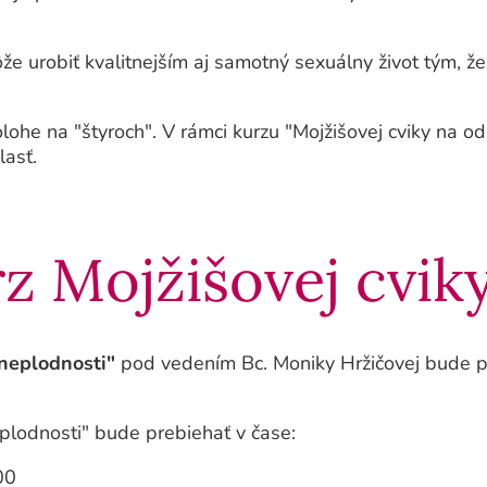
ôže urobiť kvalitnejším aj samotný sexuálny život tým, ž
polohe na "štyroch". V rámci kurzu "Mojžišovej cviky na 
lasť.
z Mojžišovej cvik
 neplodnosti"
pod vedením Bc. Moniky Hržičovej bude pr
eplodnosti" bude prebiehať v čase:
00