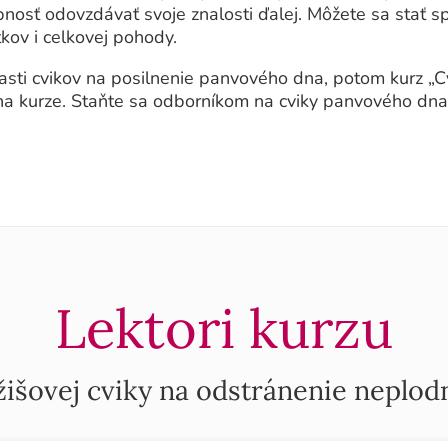
nosť odovzdávať svoje znalosti ďalej. Môžete sa stať sp
tkov i celkovej pohody.
lasti cvikov na posilnenie panvového dna, potom kurz „C
o na kurze. Staňte sa odborníkom na cviky panvového dna
Lektori kurzu
išovej cviky na odstránenie neplod