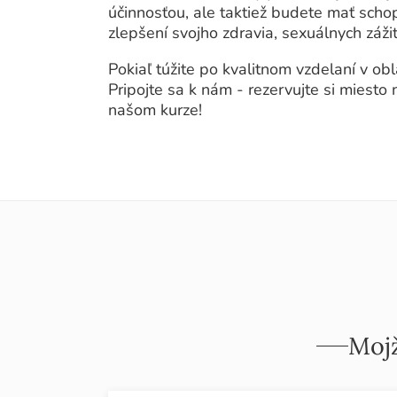
účinnosťou, ale taktiež budete mať schop
zlepšení svojho zdravia, sexuálnych záži
Pokiaľ túžite po kvalitnom vzdelaní v ob
Pripojte sa k nám - rezervujte si miest
našom kurze!
Mojž