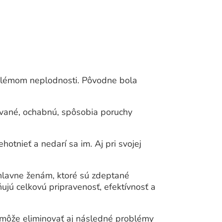
oblémom neplodnosti. Pôvodne bola
čované, ochabnú, spôsobia poruchy
hotnieť a nedarí sa im. Aj pri svojej
 hlavne ženám, ktoré sú zdeptané
jú celkovú pripravenosť, efektívnosť a
 môže eliminovať aj následné problémy