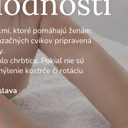
lodnosti
kmi, ktoré pomáhajú ženám
začných cvikov pripravená
y.
o chrbtice. Pokiaľ nie sú
ýlenie kostrče či rotáciu
slava