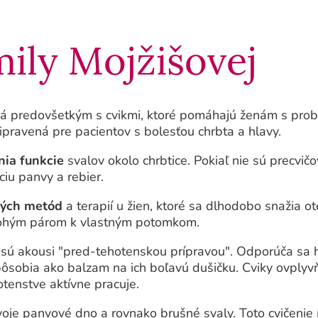
ily Mojžišovej
aná predovšetkým s cvikmi, ktoré pomáhajú ženám s pr
pravená pre pacientov s bolesťou chrbta a hlavy.
nia funkcie
svalov okolo chrbtice. Pokiaľ nie sú precvi
ciu panvy a rebier.
ných metód
a terapií u žien, ktoré sa dlhodobo snažia ote
nohým párom k vlastným potomkom.
é sú akousi "pred-tehotenskou prípravou". Odporúča sa
sobia ako balzam na ich boľavú dušičku. Cviky ovplyvňu
otenstve aktívne pracuje.
voje panvové dno a rovnako brušné svaly. Toto cvičenie