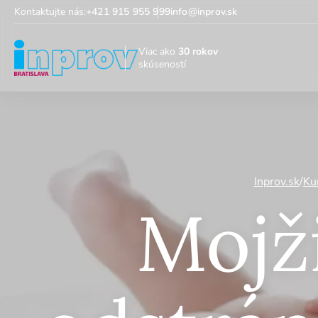
Kontaktujte nás:
+421 915 955 999
info@inprov.sk
Viac ako
30 rokov
skúseností
Inprov.sk
/
Ku
Mojži