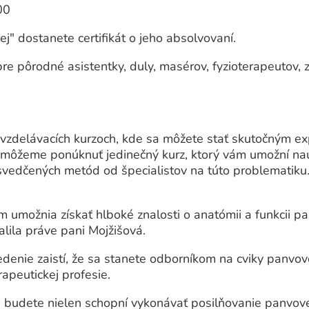
00
j" dostanete certifikát o jeho absolvovaní.
re pôrodné asistentky, duly, masérov, fyzioterapeutov, zd
 vzdelávacích kurzoch, kde sa môžete stať skutočným e
 môžeme ponúknuť jedinečný kurz, ktorý vám umožní nauč
vedčených metód od špecialistov na túto problematiku. 
m umožnia získať hlboké znalosti o anatómii a funkcii pa
alila práve pani Mojžišová.
denie zaistí, že sa stanete odborníkom na cviky panvov
rapeutickej profesie.
“ budete nielen schopní vykonávať posilňovanie panvo