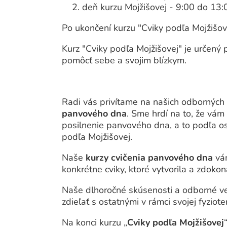
deň kurzu Mojžišovej - 9:00 do 13:
Po ukončení kurzu "Cviky podľa Mojžišove
Kurz "Cviky podľa Mojžišovej" je určený p
pomôcť sebe a svojim blízkym.
Radi vás privítame na našich odborných
panvového dna
. Sme hrdí na to, že vám
posilnenie panvového dna, a to podľa os
podľa Mojžišovej.
Naše
kurzy cvičenia panvového dna
vá
konkrétne cviky, ktoré vytvorila a zdokon
Naše dlhoročné skúsenosti a odborné ve
zdieľať s ostatnými v rámci svojej fyziote
Na konci kurzu „
Cviky podľa Mojžišovej