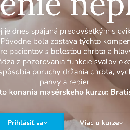
enie nep
j je dnes spájaná predovšetkým s cvi
 Pôvodne bola zostava týchto kompen
re pacientov s bolesťou chrbta a hlav
za z pozorovania funkcie svalov okol
pôsobia poruchy držania chrbta, vych
panvy a rebier.
to konania masérskeho kurzu: Brati
Prihlásiť sa
Viac o kurze