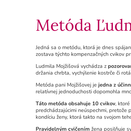
Metóda Ľudm
Jedná sa o metódu, ktorá je dnes spáj
zostava týchto kompenzačných cvikov pri
Ludmila Mojžišová vychádza z
pozorova
držania chrbta, vychýlenie kostrče či rotá
Metóda pani Mojžišovej je
jedna z účin
relatívnej jednoduchosti dopomohla m
Táto metóda obsahuje 10 cvikov
, ktor
predchádzajúcimi neúspechmi, pretože pô
kondíciu ženy, ktorá takto na svojom teh
Pravidelným cvičením
žena posilňuje s