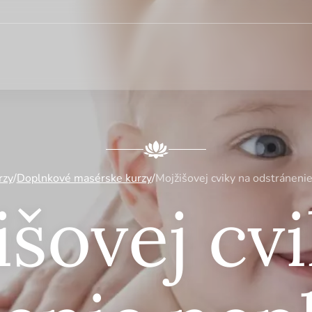
rzy
/
Doplnkové masérske kurzy
/
Mojžišovej cviky na odstráneni
šovej cv