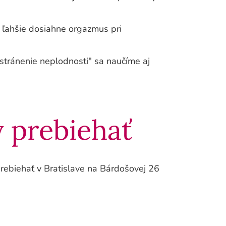
e ľahšie dosiahne orgazmus pri
odstránenie neplodnosti" sa naučíme aj
y prebiehať
ebiehať v Bratislave na Bárdošovej 26