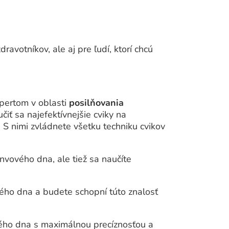
ravotníkov, ale aj pre ľudí, ktorí chcú
xpertom v oblasti
posilňovania
iť sa najefektívnejšie cviky na
S nimi zvládnete všetku techniku cvikov
nvového dna, ale tiež sa naučíte
ého dna a budete schopní túto znalosť
vého dna s maximálnou precíznosťou a