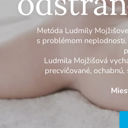
odstrán
Metóda Ludmily Mojžišove
s problémom neplodnosti.
p
Ludmila Mojžišová vychád
precvičované, ochabnú, s
Mies