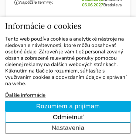
Najbližšie termíny:
06.06.2027
Bratislava
Cena:
160 €
Informácie o cookies
Tento web používa cookies a analytické nástroje na
sledovanie návštevnosti, ktoré môžu obsahovať
Zistiť viac
osobné údaje. Zároveň je vám tiež personalizovaný
obsah a zobrazené relevantné ponuky pomocou
cielenej reklamy na ďalších webových stránkach.
Kliknutím na tlačidlo rozumiem, súhlasíte s
využívaním cookies a odovzdaním údajov o správaní
na webe.
Ďalšie informácie
Rozumiem a prijímam
Odmietnuť
Baby masáž a Tehotenská masáž
Nastavenia