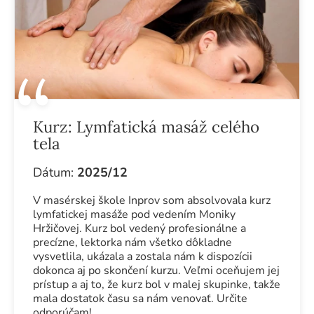
Kurz:
Lymfatická masáž celého
tela
Dátum:
2025/12
V masérskej škole Inprov som absolvovala kurz
lymfatickej masáže pod vedením Moniky
Hržičovej. Kurz bol vedený profesionálne a
precízne, lektorka nám všetko dôkladne
vysvetlila, ukázala a zostala nám k dispozícii
dokonca aj po skončení kurzu. Veľmi oceňujem jej
prístup a aj to, že kurz bol v malej skupinke, takže
mala dostatok času sa nám venovať. Určite
odporúčam!