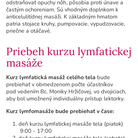
odstraňovať opuchy nôh, pôsobia proti únave a
častým ochoreniam. Sú vhodným doplnkom k
anticelulitídnej masáži. K základným hmatom
patria stojace kruhy, pumpovacie, vypudzovacie,
priečne a otáčavé.
Priebeh kurzu lymfatickej
masáže
Kurz lymfatická masáž celého tela
bude
prebiehať v obmedzenom počte účastníkov
pod vedením Bc. Moniky Hržičovej, vo dvojiciach,
aby bol umožnený individuálny prístup lektorky.
Kurz lymfomasáže bude prebiehať v čase:
deň kurzu lymfatickej masáže tela (piatok)
9:00 - 17:00
deň kurzu lymfatickej masáže tela (sobota)