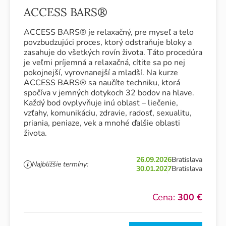
ACCESS BARS®
ACCESS BARS® je relaxačný, pre myseľ a telo
povzbudzujúci proces, ktorý odstraňuje bloky a
zasahuje do všetkých rovín života. Táto procedúra
je veľmi príjemná a relaxačná, cítite sa po nej
pokojnejší, vyrovnanejší a mladší. Na kurze
ACCESS BARS® sa naučíte techniku, ktorá
spočíva v jemných dotykoch 32 bodov na hlave.
Každý bod ovplyvňuje inú oblasť – liečenie,
vzťahy, komunikáciu, zdravie, radosť, sexualitu,
priania, peniaze, vek a mnohé ďalšie oblasti
života.
26.09.2026
Bratislava
Najbližšie termíny:
30.01.2027
Bratislava
Cena:
300 €