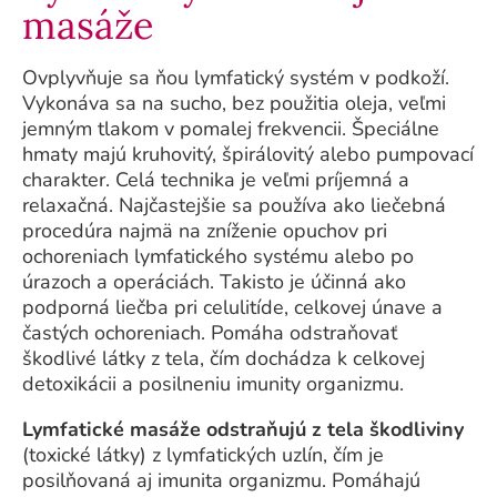
masáže
Ovplyvňuje sa ňou lymfatický systém v podkoží.
Vykonáva sa na sucho, bez použitia oleja, veľmi
jemným tlakom v pomalej frekvencii. Špeciálne
hmaty majú kruhovitý, špirálovitý alebo pumpovací
charakter. Celá technika je veľmi príjemná a
relaxačná. Najčastejšie sa používa ako liečebná
procedúra najmä na zníženie opuchov pri
ochoreniach lymfatického systému alebo po
úrazoch a operáciách. Takisto je účinná ako
podporná liečba pri celulitíde, celkovej únave a
častých ochoreniach. Pomáha odstraňovať
škodlivé látky z tela, čím dochádza k celkovej
detoxikácii a posilneniu imunity organizmu.
Lymfatické masáže odstraňujú z tela škodliviny
(toxické látky) z lymfatických uzlín, čím je
posilňovaná aj imunita organizmu. Pomáhajú