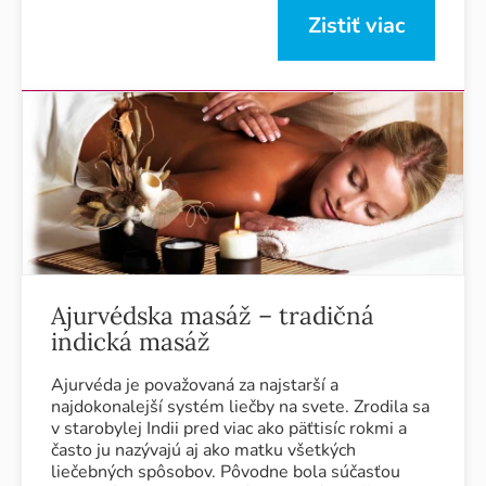
Zistiť viac
Ajurvédska masáž – tradičná
indická masáž
Ajurvéda je považovaná za najstarší a
najdokonalejší systém liečby na svete. Zrodila sa
v starobylej Indii pred viac ako päťtisíc rokmi a
často ju nazývajú aj ako matku všetkých
liečebných spôsobov. Pôvodne bola súčasťou