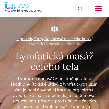
Viac ako
30 rokov
skúseností
Inprov.sk
/
Kurzy
/
Doplnkové masérske kurzy
/
Lymfatická masáž celého tela
Lymfatická masáž
celého tela
Lymfatické masáže
odstraňujú z tela
škodliviny (toxické látky) z lymfatických uzlín,
čím je posilňovaná aj imunita organizmu.
Lymfatické masáže
pomáhajú odstraňovať
opuchy nôh, pôsobia proti únave a častým
ochoreniam. Lymfomasáž je vhodným