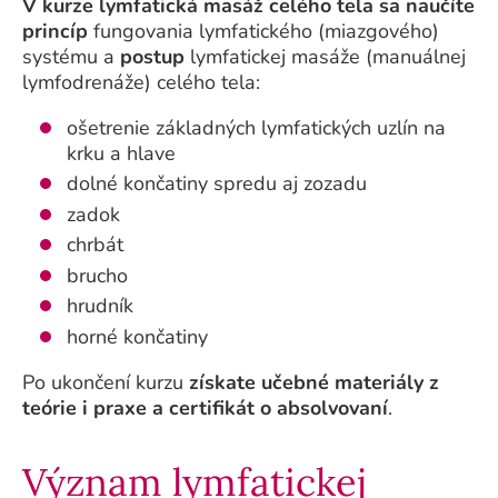
V kurze lymfatická masáž celého tela sa naučíte
princíp
fungovania lymfatického (miazgového)
systému a
postup
lymfatickej masáže (manuálnej
lymfodrenáže) celého tela:
ošetrenie základných lymfatických uzlín na
krku a hlave
dolné končatiny spredu aj zozadu
zadok
chrbát
brucho
hrudník
horné končatiny
Po ukončení kurzu
získate učebné materiály z
teórie i praxe a certifikát o absolvovaní
.
Význam lymfatickej