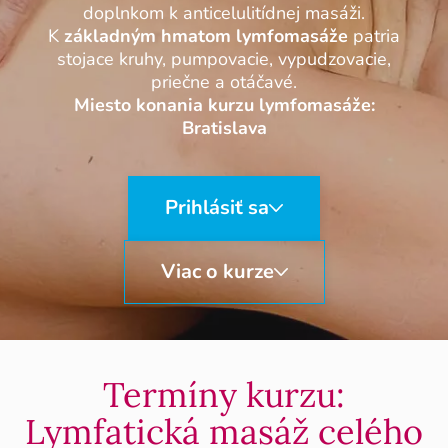
doplnkom k anticelulitídnej masáži.
K
základným hmatom lymfomasáže
patria
stojace kruhy, pumpovacie, vypudzovacie,
priečne a otáčavé.
Miesto konania kurzu lymfomasáže:
Bratislava
Prihlásiť sa
Viac o kurze
Termíny kurzu:
Lymfatická masáž celého