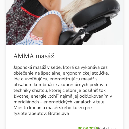
AMMA masáž
Japonská masáž v sede, ktorá sa vykonáva cez
oblečenie na špeciálnej ergonomickej stoličke.
Ide o uvoľňujúcu, energetizujúcu masáž s
obsahom kombinácie akupresúrnych prvkov a
techniky shiatsu, ktorej cieľom je posilniť tok
životnej energie „tchi“ najmä jej odblokovaním v
meridiánoch – energetických kanáloch v tele.
Miesto konania masérskeho kurzu pre
fyzioterapeutov: Bratislava
30.08.2026
Bratislava