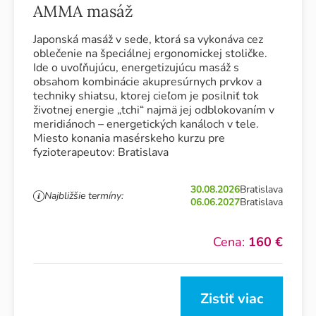
AMMA masáž
Japonská masáž v sede, ktorá sa vykonáva cez
oblečenie na špeciálnej ergonomickej stoličke.
Ide o uvoľňujúcu, energetizujúcu masáž s
obsahom kombinácie akupresúrnych prvkov a
techniky shiatsu, ktorej cieľom je posilniť tok
životnej energie „tchi“ najmä jej odblokovaním v
meridiánoch – energetických kanáloch v tele.
Miesto konania masérskeho kurzu pre
fyzioterapeutov: Bratislava
30.08.2026
Bratislava
Najbližšie termíny:
06.06.2027
Bratislava
Cena:
160 €
Zistiť viac