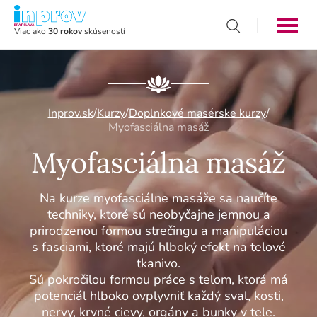
Viac ako
30 rokov
skúseností
Inprov.sk
/
Kurzy
/
Doplnkové masérske kurzy
/
Myofasciálna masáž
Myofasciálna masáž
Na kurze myofasciálne masáže sa naučíte
techniky, ktoré sú neobyčajne jemnou a
prirodzenou formou strečingu a manipuláciou
s fasciami, ktoré majú hlboký efekt na telové
tkanivo.
Sú pokročilou formou práce s telom, ktorá má
potenciál hlboko ovplyvniť každý sval, kosti,
nervy, krvné cievy, orgány a bunky v tele.