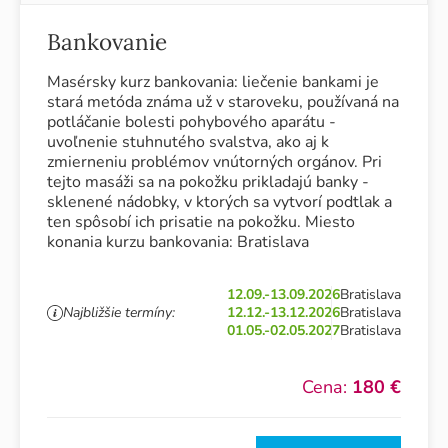
Bankovanie
Masérsky kurz bankovania: liečenie bankami je
stará metóda známa už v staroveku, používaná na
potláčanie bolesti pohybového aparátu -
uvoľnenie stuhnutého svalstva, ako aj k
zmierneniu problémov vnútorných orgánov. Pri
tejto masáži sa na pokožku prikladajú banky -
sklenené nádobky, v ktorých sa vytvorí podtlak a
ten spôsobí ich prisatie na pokožku. Miesto
konania kurzu bankovania: Bratislava
12.09.-13.09.2026
Bratislava
Najbližšie termíny:
12.12.-13.12.2026
Bratislava
01.05.-02.05.2027
Bratislava
Cena:
180 €