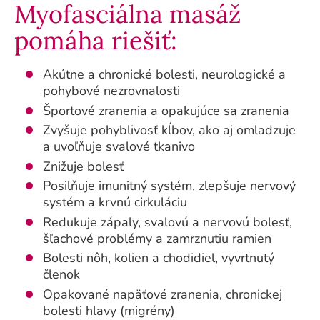
Myofasciálna masáž
pomáha riešiť:
Akútne a chronické bolesti, neurologické a
pohybové nezrovnalosti
Športové zranenia a opakujúce sa zranenia
Zvyšuje pohyblivosť kĺbov, ako aj omladzuje
a uvoľňuje svalové tkanivo
Znižuje bolesť
Posilňuje imunitný systém, zlepšuje nervový
systém a krvnú cirkuláciu
Redukuje zápaly, svalovú a nervovú bolesť,
šľachové problémy a zamrznutiu ramien
Bolesti nôh, kolien a chodidiel, vyvrtnutý
členok
Opakované napäťové zranenia, chronickej
bolesti hlavy (migrény)