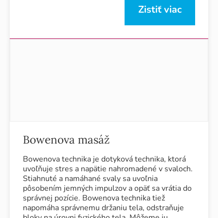
Zistiť viac
Bowenova masáž
Bowenova technika je dotyková technika, ktorá
uvoľňuje stres a napätie nahromadené v svaloch.
Stiahnuté a namáhané svaly sa uvoľnia
pôsobením jemných impulzov a opäť sa vrátia do
správnej pozície. Bowenova technika tiež
napomáha správnemu držaniu tela, odstraňuje
bloky na úrovni fyzického tela. Môžeme ju