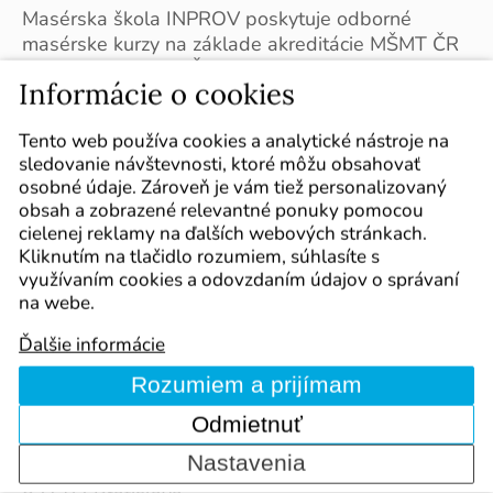
Masérska škola INPROV poskytuje odborné
masérske kurzy na základe akreditácie MŠMT ČR
už od roku 1992 v Českej republike a od roku
Informácie o cookies
2018 pôsobí aj na Slovensku. Vykonávame
teoretickú i praktickú výučbu a prednášky ku
Tento web používa cookies a analytické nástroje na
rôznym druhom masáží, ako sú kurzy lymfatickej
sledovanie návštevnosti, ktoré môžu obsahovať
masáže, kurz bankovania, kurz reflexnej masáže a
osobné údaje. Zároveň je vám tiež personalizovaný
ďalšie. Garantujeme odbornosť podloženú rokmi
obsah a zobrazené relevantné ponuky pomocou
výučby masérskych kurzov ako prípravu a podporu
cielenej reklamy na ďalších webových stránkach.
pre budúcich masérov a masérky.
Kliknutím na tlačidlo rozumiem, súhlasíte s
využívaním cookies a odovzdaním údajov o správaní
na webe.
Ďalšie informácie
Kontakt
Rozumiem a prijímam
INPROV, s.r.o.
Odmietnuť
Prevádzka:
Nastavenia
Prešovská 38/B,