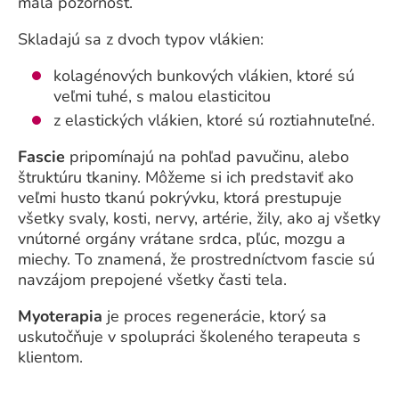
malá pozornosť.
Skladajú sa z dvoch typov vlákien:
kolagénových bunkových vlákien, ktoré sú
veľmi tuhé, s malou elasticitou
z elastických vlákien, ktoré sú roztiahnuteľné.
Fascie
pripomínajú na pohľad pavučinu, alebo
štruktúru tkaniny. Môžeme si ich predstaviť ako
veľmi husto tkanú pokrývku, ktorá prestupuje
všetky svaly, kosti, nervy, artérie, žily, ako aj všetky
vnútorné orgány vrátane srdca, pľúc, mozgu a
miechy. To znamená, že prostredníctvom fascie sú
navzájom prepojené všetky časti tela.
Myoterapia
je proces regenerácie, ktorý sa
uskutočňuje v spolupráci školeného terapeuta s
klientom.