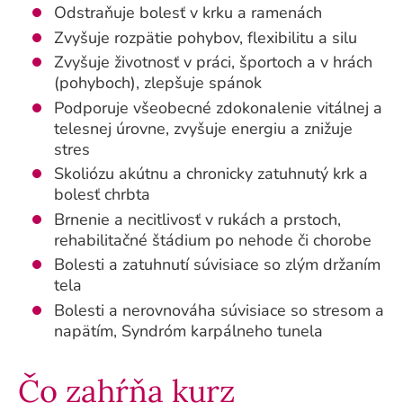
Odstraňuje bolesť v krku a ramenách
Zvyšuje rozpätie pohybov, flexibilitu a silu
Zvyšuje životnosť v práci, športoch a v hrách
(pohyboch), zlepšuje spánok
Podporuje všeobecné zdokonalenie vitálnej a
telesnej úrovne, zvyšuje energiu a znižuje
stres
Skoliózu akútnu a chronicky zatuhnutý krk a
bolesť chrbta
Brnenie a necitlivosť v rukách a prstoch,
rehabilitačné štádium po nehode či chorobe
Bolesti a zatuhnutí súvisiace so zlým držaním
tela
Bolesti a nerovnováha súvisiace so stresom a
napätím, Syndróm karpálneho tunela
Čo zahŕňa kurz