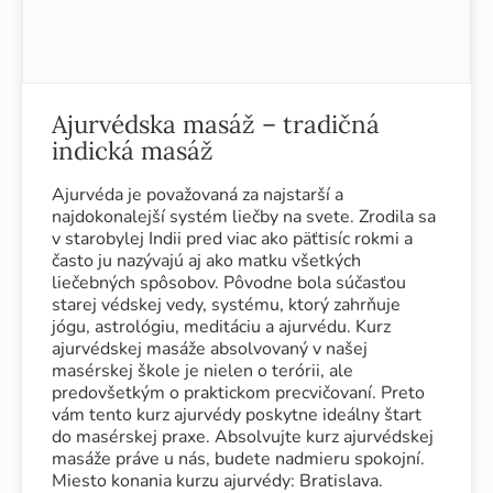
Ajurvédska masáž – tradičná
indická masáž
Ajurvéda je považovaná za najstarší a
najdokonalejší systém liečby na svete. Zrodila sa
v starobylej Indii pred viac ako päťtisíc rokmi a
často ju nazývajú aj ako matku všetkých
liečebných spôsobov. Pôvodne bola súčasťou
starej védskej vedy, systému, ktorý zahrňuje
jógu, astrológiu, meditáciu a ajurvédu. Kurz
ajurvédskej masáže absolvovaný v našej
masérskej škole je nielen o terórii, ale
predovšetkým o praktickom precvičovaní. Preto
vám tento kurz ajurvédy poskytne ideálny štart
do masérskej praxe. Absolvujte kurz ajurvédskej
masáže práve u nás, budete nadmieru spokojní.
Miesto konania kurzu ajurvédy: Bratislava.