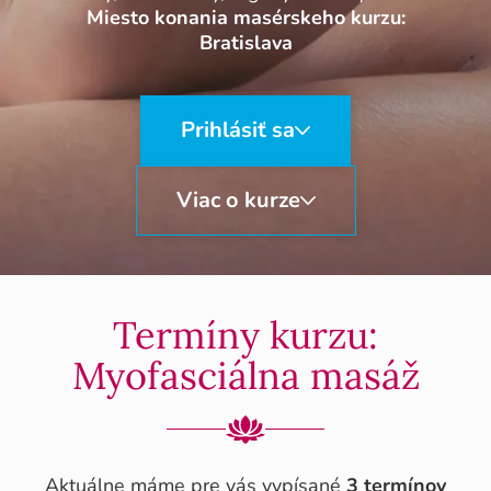
Miesto konania masérskeho kurzu:
Bratislava
Prihlásiť sa
Viac o kurze
Termíny kurzu:
Myofasciálna masáž
Aktuálne máme pre vás vypísané
3 termínov