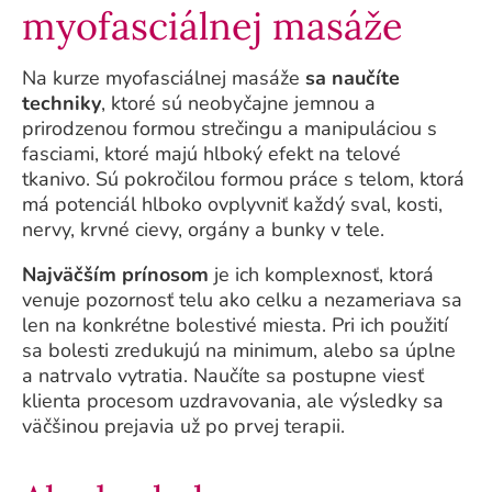
myofasciálnej masáže
Na kurze myofasciálnej masáže
sa naučíte
techniky
, ktoré sú neobyčajne jemnou a
prirodzenou formou strečingu a manipuláciou s
fasciami, ktoré majú hlboký efekt na telové
tkanivo. Sú pokročilou formou práce s telom, ktorá
má potenciál hlboko ovplyvniť každý sval, kosti,
nervy, krvné cievy, orgány a bunky v tele.
Najväčším prínosom
je ich komplexnosť, ktorá
venuje pozornosť telu ako celku a nezameriava sa
len na konkrétne bolestivé miesta. Pri ich použití
sa bolesti zredukujú na minimum, alebo sa úplne
a natrvalo vytratia. Naučíte sa postupne viesť
klienta procesom uzdravovania, ale výsledky sa
väčšinou prejavia už po prvej terapii.