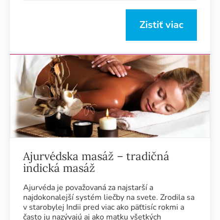
Zistiť viac
Ajurvédska masáž – tradičná
indická masáž
Ajurvéda je považovaná za najstarší a
najdokonalejší systém liečby na svete. Zrodila sa
v starobylej Indii pred viac ako päťtisíc rokmi a
často ju nazývajú aj ako matku všetkých