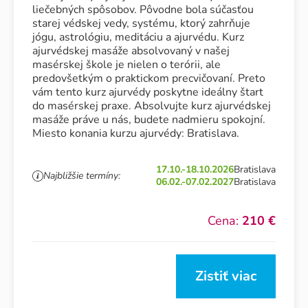
liečebných spôsobov. Pôvodne bola súčasťou
starej védskej vedy, systému, ktorý zahrňuje
jógu, astrológiu, meditáciu a ajurvédu. Kurz
ajurvédskej masáže absolvovaný v našej
masérskej škole je nielen o terórii, ale
predovšetkým o praktickom precvičovaní. Preto
vám tento kurz ajurvédy poskytne ideálny štart
do masérskej praxe. Absolvujte kurz ajurvédskej
masáže práve u nás, budete nadmieru spokojní.
Miesto konania kurzu ajurvédy: Bratislava.
17.10.-18.10.2026
Bratislava
Najbližšie termíny:
06.02.-07.02.2027
Bratislava
Cena:
210 €
Zistiť viac