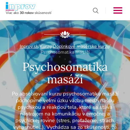
Viac ako
30 rokov
skúseností
Inprov.sk
/
Kurzy
/
Doplnkové masérske kurzy
/
Psychosomatika masáží
Psychosomatika
masáží
Po absolvovaní kurzu psychosomatika masáží
pochopíme veľmi úzku väzbu medzi našou
psychikou a reakciou tela, ktoré sa stáva
nástrojom na komunikáciu v emočnej a
psychickej rovine (stres, preťaženie, strach,
vyhasnutie...). Vychádza sa zo skúsenosti, že