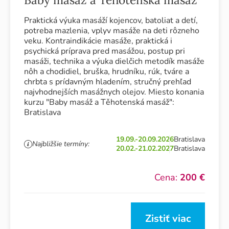
Praktická výuka masáží kojencov, batoliat a detí,
potreba mazlenia, vplyv masáže na deti rôzneho
veku. Kontraindikácie masáže, praktická i
psychická príprava pred masážou, postup pri
masáži, technika a výuka dielčich metodík masáže
nôh a chodidiel, bruška, hrudníku, rúk, tváre a
chrbta s prídavným hladením, stručný prehľad
najvhodnejších masážnych olejov. Miesto konania
kurzu "Baby masáž a Těhotenská masáž":
Bratislava
19.09.-20.09.2026
Bratislava
Najbližšie termíny:
20.02.-21.02.2027
Bratislava
Cena:
200 €
Zistiť viac