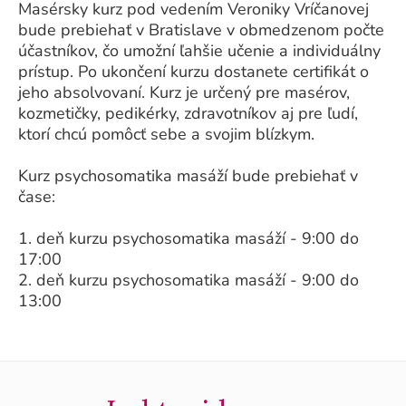
Masérsky kurz pod vedením Veroniky Vríčanovej
bude prebiehať v Bratislave v obmedzenom počte
účastníkov, čo umožní ľahšie učenie a individuálny
prístup. Po ukončení kurzu dostanete certifikát o
jeho absolvovaní. Kurz je určený pre masérov,
kozmetičky, pedikérky, zdravotníkov aj pre ľudí,
ktorí chcú pomôcť sebe a svojim blízkym.
Kurz psychosomatika masáží bude prebiehať v
čase:
1. deň kurzu psychosomatika masáží - 9:00 do
17:00
2. deň kurzu psychosomatika masáží - 9:00 do
13:00