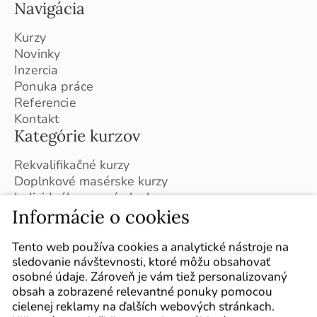
Navigácia
Kurzy
Novinky
Inzercia
Ponuka práce
Referencie
Kontakt
Kategórie kurzov
Rekvalifikačné kurzy
Doplnkové masérske kurzy
Individuálne masérske kurzy
Kurzy v ČR (Brno)
Informácie o cookies
Plán kurzov na školský rok 2026 / 2027
Sledujte nás
Tento web používa cookies a analytické nástroje na
sledovanie návštevnosti, ktoré môžu obsahovať
Označte nás vo svojich príspevkoch :-)
osobné údaje. Zároveň je vám tiež personalizovaný
obsah a zobrazené relevantné ponuky pomocou
cielenej reklamy na ďalších webových stránkach.