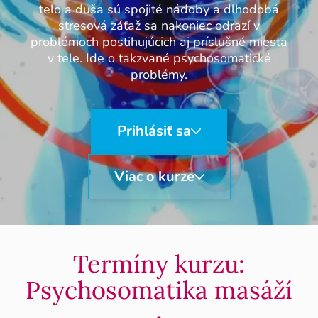
telo a duša sú spojité nádoby a dlhodobá
stresová záťaž sa nakoniec odrazí v
problémoch postihujúcich aj príslušné miesta
v tele. Ide o takzvané psychosomatické
problémy.
Prihlásiť sa
Viac o kurze
Termíny kurzu:
Psychosomatika masáží