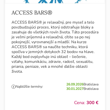
ACCESS BARS®
ACCESS BARS® je relaxačný, pre myseľ a telo
povzbudzujúci proces, ktorý odstraňuje bloky a
zasahuje do všetkých rovín života. Táto procedúra
je veľmi príjemná a relaxačná, cítite sa po nej
pokojnejší, vyrovnanejší a mladší. Na kurze
ACCESS BARS® sa naučíte techniku, ktorá
spočíva v jemných dotykoch 32 bodov na hlave.
Každý bod ovplyvňuje inú oblasť – liečenie,
vzťahy, komunikáciu, zdravie, radosť, sexualitu,
priania, peniaze, vek a mnohé ďalšie oblasti
života.
26.09.2026
Bratislava
Najbližšie termíny:
30.01.2027
Bratislava
Cena:
300 €