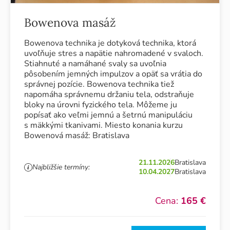
Bowenova masáž
Bowenova technika je dotyková technika, ktorá
uvoľňuje stres a napätie nahromadené v svaloch.
Stiahnuté a namáhané svaly sa uvoľnia
pôsobením jemných impulzov a opäť sa vrátia do
správnej pozície. Bowenova technika tiež
napomáha správnemu držaniu tela, odstraňuje
bloky na úrovni fyzického tela. Môžeme ju
popísať ako veľmi jemnú a šetrnú manipuláciu
s mäkkými tkanivami. Miesto konania kurzu
Bowenová masáž: Bratislava
21.11.2026
Bratislava
Najbližšie termíny:
10.04.2027
Bratislava
Cena:
165 €