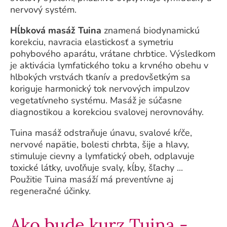
nervový systém.
Hĺbková masáž Tuina
znamená biodynamickú
korekciu, navracia elastickosť a symetriu
pohybového aparátu, vrátane chrbtice. Výsledkom
je aktivácia lymfatického toku a krvného obehu v
hlbokých vrstvách tkanív a predovšetkým sa
koriguje harmonický tok nervových impulzov
vegetatívneho systému. Masáž je súčasne
diagnostikou a korekciou svalovej nerovnováhy.
Tuina masáž odstraňuje únavu, svalové kŕče,
nervové napätie, bolesti chrbta, šije a hlavy,
stimuluje cievny a lymfatický obeh, odplavuje
toxické látky, uvoľňuje svaly, kĺby, šľachy ...
Použitie Tuina masáží má preventívne aj
regeneračné účinky.
Ako bude kurz Tuina -