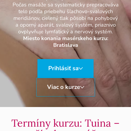
Počas masáže sa systematicky prepracováva
telo podľa priebehu šľachovo-svalových
meridiánov, cielený tlak pôsobí na pohybový
a oporný aparát, svalový systém, priaznivo
ovplyvňuje lymfatický a nervový systém.
Miesto konania masérskeho kurzu:
Bratislava
Prihlásiť sa
Viac o kurze
Termíny kurzu: Tuina –