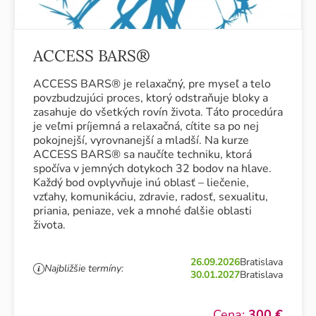
ACCESS BARS®
ACCESS BARS® je relaxačný, pre myseľ a telo
povzbudzujúci proces, ktorý odstraňuje bloky a
zasahuje do všetkých rovín života. Táto procedúra
je veľmi príjemná a relaxačná, cítite sa po nej
pokojnejší, vyrovnanejší a mladší. Na kurze
ACCESS BARS® sa naučíte techniku, ktorá
spočíva v jemných dotykoch 32 bodov na hlave.
Každý bod ovplyvňuje inú oblasť – liečenie,
vzťahy, komunikáciu, zdravie, radosť, sexualitu,
priania, peniaze, vek a mnohé ďalšie oblasti
života.
26.09.2026
Bratislava
Najbližšie termíny:
30.01.2027
Bratislava
Cena:
300 €