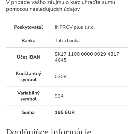
V prípade vášho záujmu o kurz uhraďte sumu
pomocou nasledujúcich údajov_
Poskytovateľ
INPROV plus s.r.o.
Banka
Tatra banka
SK17 1100 0000 0029 4817
Účet IBAN
4645
Konštantný
0308
symbol
Variabilný
924
symbol
Suma
195
EUR
Doplňujúce informácie