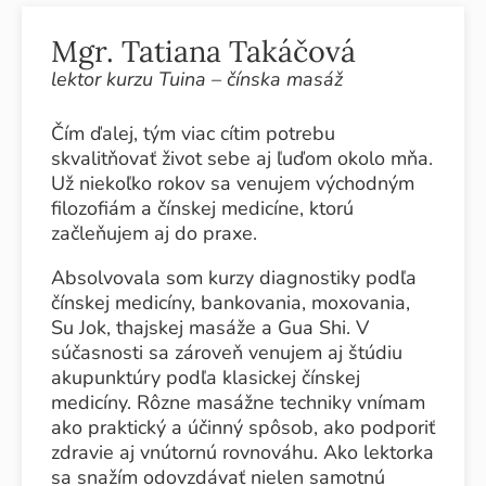
Mgr. Tatiana Takáčová
lektor kurzu Tuina – čínska masáž
Čím ďalej, tým viac cítim potrebu
skvalitňovať život sebe aj ľuďom okolo mňa.
Už niekoľko rokov sa venujem východným
filozofiám a čínskej medicíne, ktorú
začleňujem aj do praxe.
Absolvovala som kurzy diagnostiky podľa
čínskej medicíny, bankovania, moxovania,
Su Jok, thajskej masáže a Gua Shi. V
súčasnosti sa zároveň venujem aj štúdiu
akupunktúry podľa klasickej čínskej
medicíny. Rôzne masážne techniky vnímam
ako praktický a účinný spôsob, ako podporiť
zdravie aj vnútornú rovnováhu. Ako lektorka
sa snažím odovzdávať nielen samotnú