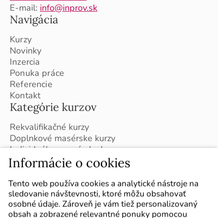
E-mail:
info@inprov.sk
Navigácia
Kurzy
Novinky
Inzercia
Ponuka práce
Referencie
Kontakt
Kategórie kurzov
Rekvalifikačné kurzy
Doplnkové masérske kurzy
Individuálne masérske kurzy
Informácie o cookies
Kurzy v ČR (Brno)
Plán kurzov na školský rok 2026 / 2027
Sledujte nás
Tento web používa cookies a analytické nástroje na
sledovanie návštevnosti, ktoré môžu obsahovať
Označte nás vo svojich príspevkoch :-)
osobné údaje. Zároveň je vám tiež personalizovaný
obsah a zobrazené relevantné ponuky pomocou