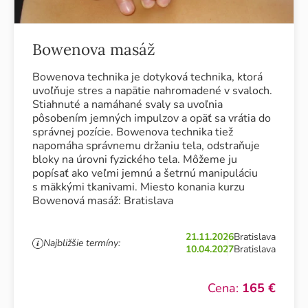
Bowenova masáž
Bowenova technika je dotyková technika, ktorá
uvoľňuje stres a napätie nahromadené v svaloch.
Stiahnuté a namáhané svaly sa uvoľnia
pôsobením jemných impulzov a opäť sa vrátia do
správnej pozície. Bowenova technika tiež
napomáha správnemu držaniu tela, odstraňuje
bloky na úrovni fyzického tela. Môžeme ju
popísať ako veľmi jemnú a šetrnú manipuláciu
s mäkkými tkanivami. Miesto konania kurzu
Bowenová masáž: Bratislava
21.11.2026
Bratislava
Najbližšie termíny:
10.04.2027
Bratislava
Cena:
165 €