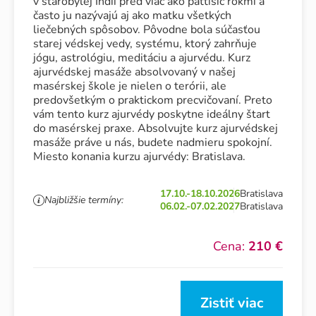
v starobylej Indii pred viac ako päťtisíc rokmi a
často ju nazývajú aj ako matku všetkých
liečebných spôsobov. Pôvodne bola súčasťou
starej védskej vedy, systému, ktorý zahrňuje
jógu, astrológiu, meditáciu a ajurvédu. Kurz
ajurvédskej masáže absolvovaný v našej
masérskej škole je nielen o terórii, ale
predovšetkým o praktickom precvičovaní. Preto
vám tento kurz ajurvédy poskytne ideálny štart
do masérskej praxe. Absolvujte kurz ajurvédskej
masáže práve u nás, budete nadmieru spokojní.
Miesto konania kurzu ajurvédy: Bratislava.
17.10.-18.10.2026
Bratislava
Najbližšie termíny:
06.02.-07.02.2027
Bratislava
Cena:
210 €
Zistiť viac