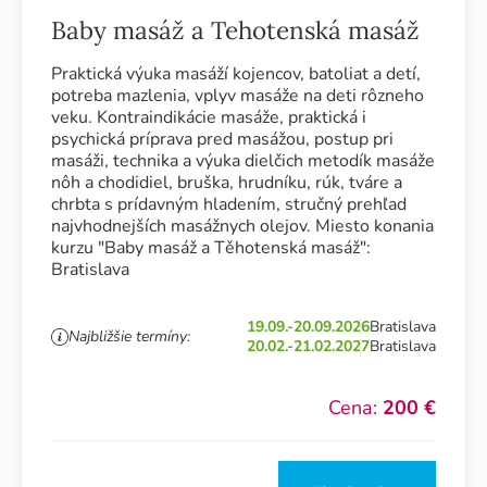
Baby masáž a Tehotenská masáž
Praktická výuka masáží kojencov, batoliat a detí,
potreba mazlenia, vplyv masáže na deti rôzneho
veku. Kontraindikácie masáže, praktická i
psychická príprava pred masážou, postup pri
masáži, technika a výuka dielčich metodík masáže
nôh a chodidiel, bruška, hrudníku, rúk, tváre a
chrbta s prídavným hladením, stručný prehľad
najvhodnejších masážnych olejov. Miesto konania
kurzu "Baby masáž a Těhotenská masáž":
Bratislava
19.09.-20.09.2026
Bratislava
Najbližšie termíny:
20.02.-21.02.2027
Bratislava
Cena:
200 €