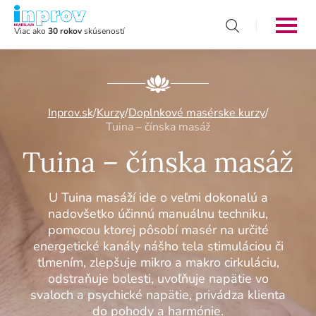
Viac ako
30 rokov
skúseností
Inprov.sk
/
Kurzy
/
Doplnkové masérske kurzy
/
Tuina – čínska masáž
Tuina – čínska masáž
U Tuina masáží ide o veľmi dokonalú a
nadovšetko účinnú manuálnu techniku,
pomocou ktorej pôsobí masér na určité
energetické kanály nášho tela stimuláciou či
tlmením, zlepšuje mikro a makro cirkuláciu,
odstraňuje bolesti, uvoľňuje napätie vo
svaloch a psychické napätie, privádza klienta
do pohody a harmónie.