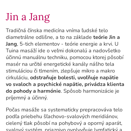
Jin a Jang
Tradičná čínska medicína vníma ľudské telo
diametrálne odlišne, a to na základe
teórie Jin a
Jang
, 5-tich elementov - teórie energie a krvi. U
Tuina masáží ide o veľmi dokonalú a nadovšetko
účinnú manuálnu techniku, pomocou ktorej pôsobí
masér na určité energetické kanály nášho tela
stimuláciou či tlmením, zlepšuje mikro a makro
cirkuláciu,
odstraňuje bolesti, uvoľňuje napätie
vo svaloch a psychické napätie, privádza klienta
do pohody a harmónie
. Spôsob harmonizácie je
príjemný a účinný.
Počas masáže sa systematicky prepracováva telo
podľa priebehu šľachovo-svalových meridiánov,
cielený tlak pôsobí na pohybový a oporný aparát,
svalový systém, priaznivo ovplyvňuje lymfatický a