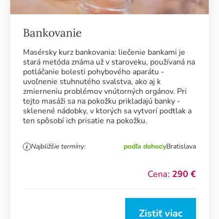
Bankovanie
Masérsky kurz bankovania: liečenie bankami je
stará metóda známa už v staroveku, používaná na
potláčanie bolesti pohybového aparátu -
uvoľnenie stuhnutého svalstva, ako aj k
zmierneniu problémov vnútorných orgánov. Pri
tejto masáži sa na pokožku prikladajú banky -
sklenené nádobky, v ktorých sa vytvorí podtlak a
ten spôsobí ich prisatie na pokožku.
Najbližšie termíny:
podľa dohody
Bratislava
Cena:
290 €
Zistiť viac