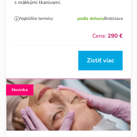
s mäkkými tkanivami.
Najbližšie termíny:
podľa dohody
Bratislava
Cena:
290 €
Zistiť viac
Novinka