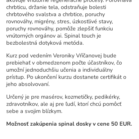
chrbticu, držanie tela, odstraňuje bolesti
chrbtového svalstva a chrbtice, poruchy
rovnováhy, migrény, stres, úzkostlivé stavy,
poruchy rovnováhy, pomôže zlepšiť funkciu
vnútorných orgánov ai. Spinal touch je
bezbolestná dotyková metóda.
Kurz pod vedením Veroniky Vŕíčanovej bude
prebiehať v obmedzenom počte účastníkov, čo
umožní jednoduchšiu učenia a individuálny
prístup. Po ukončení kurzu dostanete certifikát o
jeho absolvovaní.
Určený je pre masérov, kozmetičky, pedikérky,
zdravotníkov, ale aj pre ľudí, ktorí chcú pomôcť
sebe a svojim blízkym.
Možnosť zakúpenia spinal dosky v cene 50 EUR.