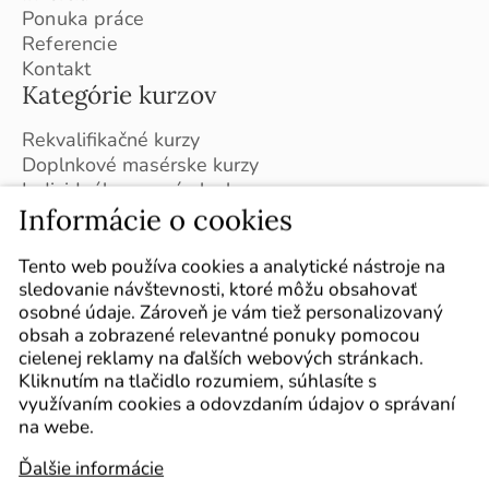
Ponuka práce
Referencie
Kontakt
Kategórie kurzov
Rekvalifikačné kurzy
Doplnkové masérske kurzy
Individuálne masérske kurzy
Informácie o cookies
Kurzy v ČR (Brno)
Plán kurzov na školský rok 2026 / 2027
Sledujte nás
Tento web používa cookies a analytické nástroje na
sledovanie návštevnosti, ktoré môžu obsahovať
Označte nás vo svojich príspevkoch :-)
osobné údaje. Zároveň je vám tiež personalizovaný
obsah a zobrazené relevantné ponuky pomocou
cielenej reklamy na ďalších webových stránkach.
Kliknutím na tlačidlo rozumiem, súhlasíte s
využívaním cookies a odovzdaním údajov o správaní
na webe.
Ďalšie informácie
Kurzy
Cookie policy
Mapa webu
Obchodné podmienky