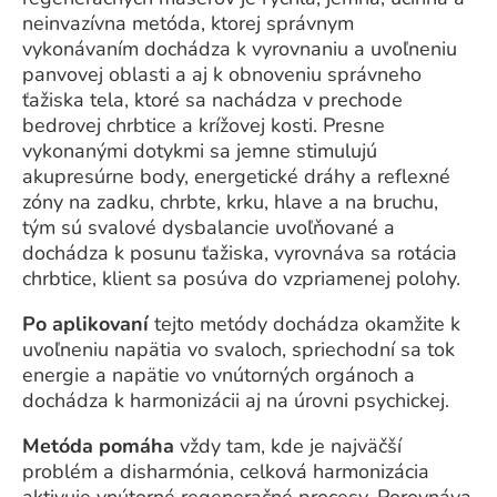
neinvazívna metóda, ktorej správnym
vykonávaním dochádza k vyrovnaniu a uvoľneniu
panvovej oblasti a aj k obnoveniu správneho
ťažiska tela, ktoré sa nachádza v prechode
bedrovej chrbtice a krížovej kosti. Presne
vykonanými dotykmi sa jemne stimulujú
akupresúrne body, energetické dráhy a reflexné
zóny na zadku, chrbte, krku, hlave a na bruchu,
tým sú svalové dysbalancie uvoľňované a
dochádza k posunu ťažiska, vyrovnáva sa rotácia
chrbtice, klient sa posúva do vzpriamenej polohy.
Po aplikovaní
tejto metódy dochádza okamžite k
uvoľneniu napätia vo svaloch, spriechodní sa tok
energie a napätie vo vnútorných orgánoch a
dochádza k harmonizácii aj na úrovni psychickej.
Metóda pomáha
vždy tam, kde je najväčší
problém a disharmónia, celková harmonizácia
aktivuje vnútorné regeneračné procesy. Porovnáva