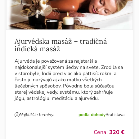
Ajurvédska masáž – tradičná
indická masáž
Ajurvéda je považovaná za najstarší a
najdokonalejší systém liečby na svete. Zrodila sa
v starobylej Indii pred viac ako päťtisíc rokmi a
často ju nazývajú aj ako matku všetkých
liečebných spôsobov. Pôvodne bola súčasťou
starej védskej vedy, systému, ktorý zahrňuje
jógu, astrológiu, meditáciu a ajurvédu.
Najbližšie termíny:
podľa dohody
Bratislava
Cena:
320 €