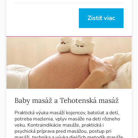
Zistiť viac
Baby masáž a Tehotenská masáž
Praktická výuka masáží kojencov, batoliat a detí,
potreba mazlenia, vplyv masáže na deti rôzneho
veku. Kontraindikácie masáže, praktická i
psychická príprava pred masážou, postup pri
masáži, technika a výuka dielčich metodík masáže