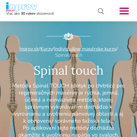
Viac ako
30 rokov
skúseností
Inprov.sk
/
Kurzy
/
Individuálne masérske kurzy
/
Spinal touch
Spinal touch
Metóda Spinal TOUCH (dotyk po chrbtici) pre
regeneračných masérov je rýchla, jemná,
účinná a neinvazívna metóda, ktorej
správnym vykonávaním dochádza k
vyrovnaniu a uvoľneniu panvovej oblasti a aj
k obnoveniu správneho ťažiska tela...
Po aplikovaní tejto metódy dochádza
okamžite k uvoľneniu napätia vo svaloch,