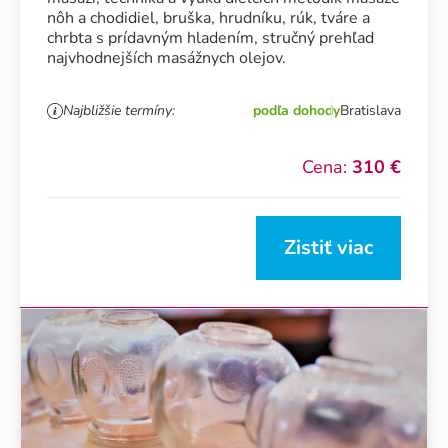
nôh a chodidiel, bruška, hrudníku, rúk, tváre a
chrbta s prídavným hladením, stručný prehľad
najvhodnejších masážnych olejov.
Najbližšie termíny:
podľa dohody
Bratislava
Cena:
310 €
Zistiť viac