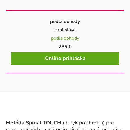
podľa dohody
Bratislava
podľa dohody
285 €
Online prihláška
Metóda Spinal TOUCH
(dotyk po chrbtici) pre
regeneračných masérov je rýchla, jemná, účinná a