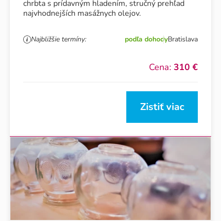
chrbta s prídavným hladením, stručný prehľad
najvhodnejších masážnych olejov.
Najbližšie termíny:
podľa dohody
Bratislava
Cena:
310 €
Zistiť viac