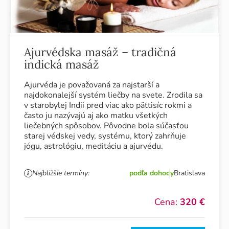
Ajurvédska masáž – tradičná
indická masáž
Ajurvéda je považovaná za najstarší a
najdokonalejší systém liečby na svete. Zrodila sa
v starobylej Indii pred viac ako päťtisíc rokmi a
často ju nazývajú aj ako matku všetkých
liečebných spôsobov. Pôvodne bola súčasťou
starej védskej vedy, systému, ktorý zahrňuje
jógu, astrológiu, meditáciu a ajurvédu.
Najbližšie termíny:
podľa dohody
Bratislava
Cena:
320 €