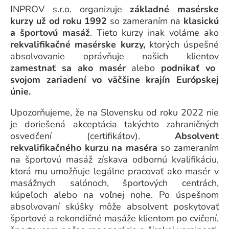
INPROV s.r.o. organizuje
základné masérske
kurzy už od roku 1992
so zameraním na
klasickú
a športovú masáž
. Tieto kurzy inak voláme ako
rekvalifikačné masérske kurzy,
ktorých úspešné
absolvovanie oprávňuje našich klientov
zamestnať sa ako masér
alebo
podnikať vo
svojom
zariadení vo väčšine krajín Európskej
únie
.
Upozorňujeme, že na Slovensku od roku 2022 nie
je doriešená akceptácia takýchto zahraničných
osvedčení (certifikátov).
Absolvent
rekvalifikačného kurzu na maséra
so zameraním
na športovú masáž získava odbornú kvalifikáciu,
ktorá mu umožňuje legálne pracovať ako masér v
masážnych salónoch, športových centrách,
kúpeľoch alebo na voľnej nohe. Po úspešnom
absolvovaní skúšky môže absolvent poskytovať
športové a rekondičné masáže klientom po cvičení,