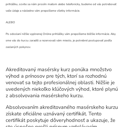
prihlášku, ozvite sa nám prosím mailom alebo telefonicky, budeme od vás potrebovať
vaše údaje a následne vám prepošleme všetky informácie.
ALEBO
Po odoslaní nižšie vyplnenej Online prihlášky vám prepošleme bližšie informácie. Aby
sme vás do kurzu zaradili a rezervovali vám miesto, je potrebné postupovať podľa
zaslaných pokynov.
Akreditovaný masérsky kurz ponúka množstvo
výhod a prínosov pre tých, ktorí sa rozhodnú
venovať sa tejto profesionálnej oblasti. Nižšie je
uvedených niekoľko kľúčových výhod, ktoré plynú
z absolvovania masérskeho kurzu.
Absolvovaním akreditovaného masérskeho kurzu
získate oficiálne uznávaný certifikát. Tento
certifikát poskytuje dôveryhodnosť a ukazuje, že
ste úspešne prešli prísnym vzdelávacím