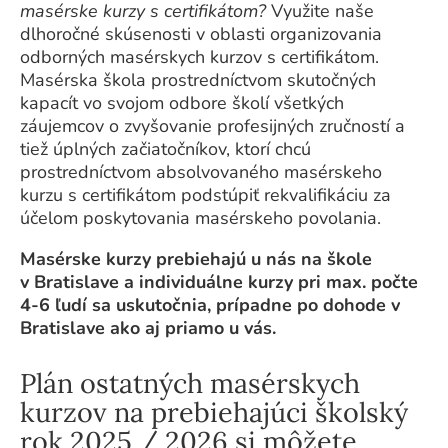
masérske kurzy s certifikátom?
Využite naše
dlhoročné skúsenosti v oblasti organizovania
odborných masérskych kurzov s certifikátom.
Masérska škola prostredníctvom skutočných
kapacít vo svojom odbore školí všetkých
záujemcov o zvyšovanie profesijných zručností a
tiež úplných začiatočníkov, ktorí chcú
prostredníctvom absolvovaného masérskeho
kurzu s certifikátom podstúpiť rekvalifikáciu za
účelom poskytovania masérskeho povolania.
M
asérske kurzy
prebiehajú
u nás na škole
v Bratislave a individuálne kurzy pri max. počte
4-6 ľudí sa uskutočnia, prípadne po dohode v
Bratislave ako aj priamo u vás.
Plán ostatných masérskych
kurzov na prebiehajúci školský
rok 2025 / 2026 si môžete