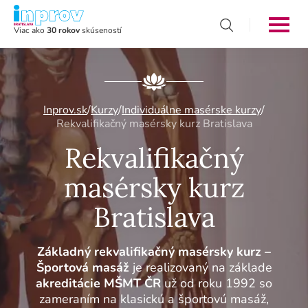
Viac ako
30 rokov
skúseností
Inprov.sk
/
Kurzy
/
Individuálne masérske kurzy
/
Rekvalifikačný masérsky kurz Bratislava
Rekvalifikačný
masérsky kurz
Bratislava
Základný rekvalifikačný masérsky kurz –
Športová masáž
je realizovaný na základe
akreditácie MŠMT ČR
už od roku 1992 so
zameraním na klasickú a športovú masáž,