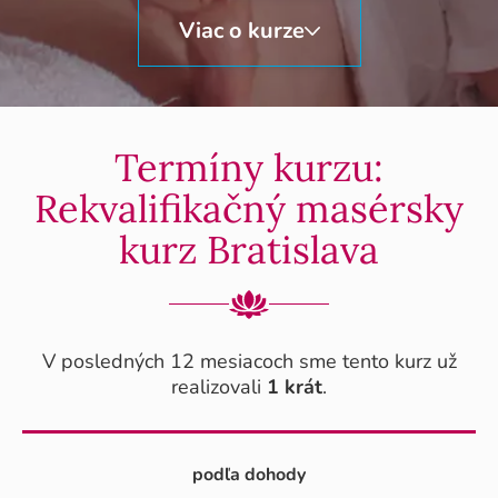
Viac o kurze
Termíny kurzu:
Rekvalifikačný masérsky
kurz Bratislava
V posledných 12 mesiacoch sme tento kurz už
realizovali
1 krát
.
podľa dohody