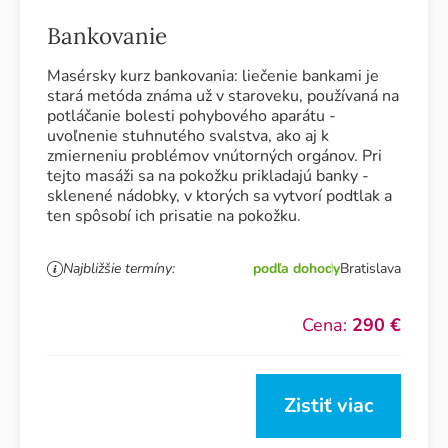
Bankovanie
Masérsky kurz bankovania: liečenie bankami je
stará metóda známa už v staroveku, používaná na
potláčanie bolesti pohybového aparátu -
uvoľnenie stuhnutého svalstva, ako aj k
zmierneniu problémov vnútorných orgánov. Pri
tejto masáži sa na pokožku prikladajú banky -
sklenené nádobky, v ktorých sa vytvorí podtlak a
ten spôsobí ich prisatie na pokožku.
Najbližšie termíny:
podľa dohody
Bratislava
Cena:
290 €
Zistiť viac