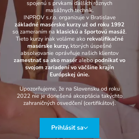
spojenú s prvkami ďalších rôznych
masážnych techník.
INPROV s.r.o. organizuje v Bratislave
základné masérske kurzy už od roku 1992
so zameraním na
klasickú a športovú masáž
.
Tieto kurzy inak voláme ako
rekvalifikačné
masérske kurzy,
ktorých úspešné
absolvovanie oprávňuje našich klientov
zamestnať sa ako masér
alebo
podnikať vo
svojom
zariadení vo väčšine krajín
Európskej únie.
Upozorňujeme, že na Slovensku od roku
2022 nie je doriešená akceptácia takýchto
zahraničných osvedčení (certifikátov).
Prihlásiť sa