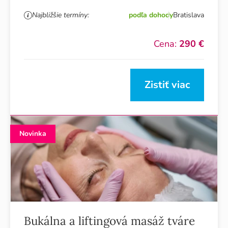
Najbližšie termíny:
podľa dohody
Bratislava
Cena:
290 €
Zistiť viac
Novinka
Bukálna a liftingová masáž tváre