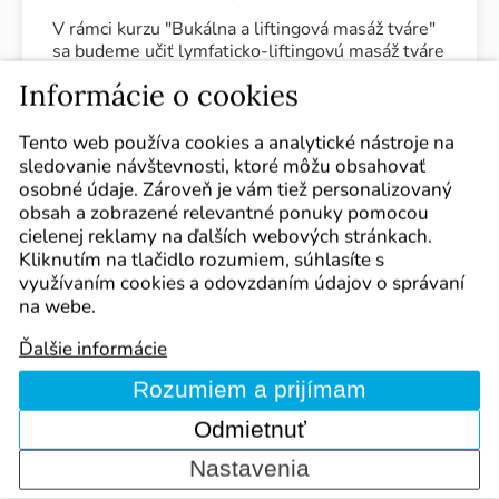
V rámci kurzu "Bukálna a liftingová masáž tváre"
sa budeme učiť lymfaticko-liftingovú masáž tváre
a dekoltu spolu s bukálnou masážou. Cieľom
Informácie o cookies
bukálnej masáže je dôkladné uvoľnenie
mimických a žuvacích svalov z vnútornej aj
vonkajšej strany ústnej dutiny a prinavrátenie
Tento web používa cookies a analytické nástroje na
normálnej pružnosti a napätia svalov.
sledovanie návštevnosti, ktoré môžu obsahovať
osobné údaje. Zároveň je vám tiež personalizovaný
obsah a zobrazené relevantné ponuky pomocou
Najbližšie termíny:
podľa dohody
Bratislava
cielenej reklamy na ďalších webových stránkach.
Kliknutím na tlačidlo rozumiem, súhlasíte s
využívaním cookies a odovzdaním údajov o správaní
Cena:
310 €
na webe.
Ďalšie informácie
Zistiť viac
Rozumiem a prijímam
Odmietnuť
Nastavenia