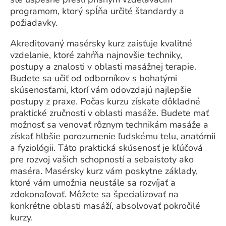
programom, ktorý spĺňa určité štandardy a
požiadavky.
Akreditovaný masérsky kurz zaisťuje kvalitné
vzdelanie, ktoré zahŕňa najnovšie techniky,
postupy a znalosti v oblasti masážnej terapie.
Budete sa učiť od odborníkov s bohatými
skúsenosťami, ktorí vám odovzdajú najlepšie
postupy z praxe. Počas kurzu získate dôkladné
praktické zručnosti v oblasti masáže. Budete mať
možnosť sa venovať rôznym technikám masáže a
získať hlbšie porozumenie ľudskému telu, anatómii
a fyziológii. Táto praktická skúsenosť je kľúčová
pre rozvoj vašich schopností a sebaistoty ako
maséra. Masérsky kurz vám poskytne základy,
ktoré vám umožnia neustále sa rozvíjať a
zdokonaľovať. Môžete sa špecializovať na
konkrétne oblasti masáží, absolvovať pokročilé
kurzy.